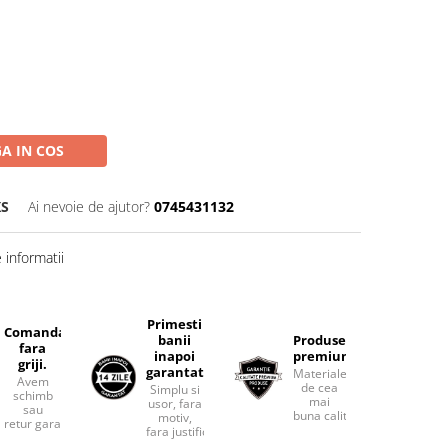
A IN COS
XS
Ai nevoie de ajutor?
0745431132
informatii
Primesti
Comanda
banii
Produse
fara
inapoi
premium.
griji.
garantat
Materiale
Avem
de cea
Simplu si
schimb
mai
usor, fara
sau
buna calitate.
motiv,
retur garantat.
fara justificari.