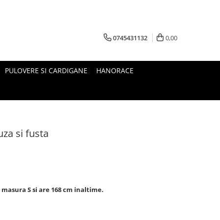
0745431132
0,00
PULOVERE SI CARDIGANE
HANORACE
za si fusta
 masura S si are 168 cm inaltime.