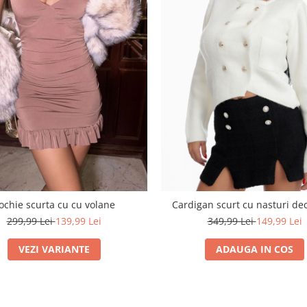
ochie scurta cu cu volane
Cardigan scurt cu nasturi dec
299,99 Lei
139,99 Lei
349,99 Lei
149,99 Lei
VEZI VARIANTE
ADAUGA IN COS