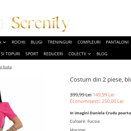
A
ROCHII
BLUGI
TRENINGURI
COMPLEURI
PANTALONI
 SI TOPURI
SPORT
REDUCERI
COLECTII
BLOG
i fusta
Costum din 2 piese, blu
399,99 Lei
149,99 Lei
Economisesti:
250,00
Lei
In imagini Daniela Crudu poarta
Culoare
:
Fucsia
Marime
: