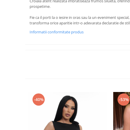
Croiala atent realizata imbratiseaza frumos silueta, oferindu
prospetime.
Fie ca il porti la o iesire in oras sau la un eveniment specia
transforma orice aparitie intr-o adevarata declaratie de stil
Informatii conformitate produs
-40%
-53%