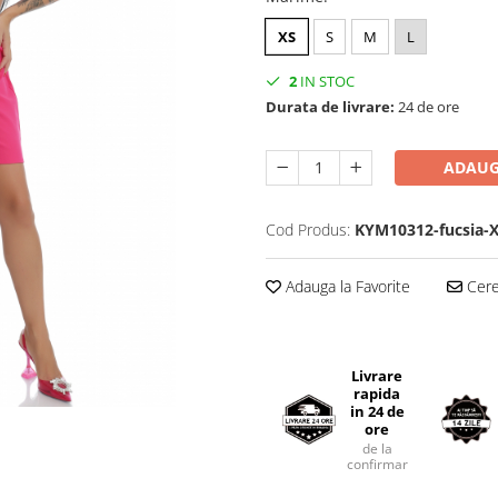
XS
S
M
L
2
IN STOC
Durata de livrare:
24 de ore
ADAUG
Cod Produs:
KYM10312-fucsia-
Adauga la Favorite
Cere 
Livrare
rapida
in 24 de
ore
de la
confirmarea comenzii.