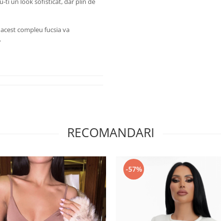
-ti un look sofisticat, dar plin de
l, acest compleu fucsia va
.
RECOMANDARI
-57%