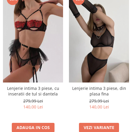
Lenjerie intima 3 piese, cu
Lenjerie intima 3 piese, din
inseratii de tul si dantela
plasa fina
279,99 Lei
279,99 Lei
140,00 Lei
140,00 Lei
ADAUGA IN COS
VEZI VARIANTE