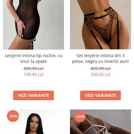
Lenjerie intima tip rochie, cu
Set lenjerie intima din 3
snur la spate
piese, negru cu insertii aurii
399,99 Lei
499,99 Lei
199,99 Lei
250,00 Lei
VEZI VARIANTE
VEZI VARIANTE
-50%
-50%