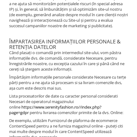
a ne ajuta să monitorizăm potențialele riscuri (în special adresa
IP) și, în general, să îmbunătățim și să optimizăm site-ul nostru
(de exemplu, generând analize despre modul în care clienții noștri
navighează și interacționează cu Site-ul și pentru a evalua
succesul campaniilor noastre de marketing și publicitate).
ÎMPARTASIREA INFORMAȚIILOR PERSONALE &
RETENȚIA DATELOR
Când plasați o comandă prin intermediul site-ului, vom păstra
informațiile dvs. de comandă, considerate Necesare, pentru
înregistrările noastre, cu excepția cazului în care și până când ne
cereți să ștergem aceste informații.
Împărtășim informațiile personale considerate Necesare cu terțe
părți pentru a ne ajuta să procesam si sa livram comenzile dvs,
așa cum este descris mai sus.
Lista procesatorilor de date cu caracter personal considerati
Necesari de operatorul magazinului
online
https://www.serenityfashion.ro//index.php?
page=gdpr
pentru livrarea comenzilor primite de la dvs. Online:
De exemplu, utilizăm Furnizorul de plaforma de ecommerce
ContentSpeed pentru a ne furniza magazinul online - puteți citi
mai multe despre modul în care ContentSpeed utilizează