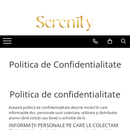
Costume de baie
Lenjerie intima
Colectii
Costum intreg
Body-uri
Daniela Crudu
Costum doua piese
Set lenjerie 2 piese
Daniela X Serenity Fashion
Costum trei piese
Set lenjerie 3 piese
Empowered Femme
Costum patru piese
Set lenjerie 4 piese
Essence of Spring
Politica de Confidentialitate
Imbracaminte plaja
Set lenjerie 5 piese
Midnight Muse
Accesorii
Signature Style
Lenjerii tematice
Summer Breeze
Politica de confidentialitate
Colectia Diamond
Winter Glow
Această politică de confidențialitate descrie modul în care
informațiile dvs. personale sunt colectate, utilizate și distribuite
atunci când vizitați sau faceți o achiziție de la .
INFORMAȚII PERSONALE PE CARE LE COLECTAM