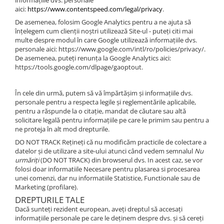
informațiile dvs. personale
aici:
https://www.contentspeed.com/legal/privacy
.
De asemenea, folosim Google Analytics pentru a ne ajuta să
înțelegem cum clienții noștri utilizează Site-ul - puteți citi mai
multe despre modul în care Google utilizează informațiile dvs.
personale aici: https://www.google.com/intl/ro/policies/privacy/.
De asemenea, puteți renunța la Google Analytics aici:
https://tools.google.com/dlpage/gaoptout.
În cele din urmă, putem să vă împărtășim și informațiile dvs.
personale pentru a respecta legile și reglementările aplicabile,
pentru a răspunde la o citație, mandat de căutare sau altă
solicitare legală pentru informațiile pe care le primim sau pentru a
ne proteja în alt mod drepturile.
DO NOT TRACK Rețineți că nu modificăm practicile de colectare a
datelor și de utilizare a site-ului atunci când vedem semnalul
Nu
urmăriți
(DO NOT TRACK) din browserul dvs. In acest caz, se vor
folosi doar informatiile Necesare pentru plasarea si procesarea
unei comenzi, dar nu informatiile Statistice, Functionale sau de
Marketing (profilare).
DREPTURILE TALE
Dacă sunteți rezident european, aveți dreptul să accesați
informațiile personale pe care le deținem despre dvs. și să cereți