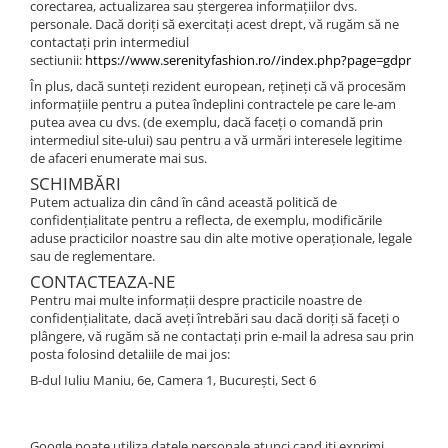
corectarea, actualizarea sau ștergerea informațiilor dvs.
personale. Dacă doriți să exercitați acest drept, vă rugăm să ne
contactați prin intermediul
sectiunii:
https://www.serenityfashion.ro//index.php?page=gdpr
În plus, dacă sunteți rezident european, rețineți că vă procesăm
informațiile pentru a putea îndeplini contractele pe care le-am
putea avea cu dvs. (de exemplu, dacă faceți o comandă prin
intermediul site-ului) sau pentru a vă urmări interesele legitime
de afaceri enumerate mai sus.
SCHIMBĂRI
Putem actualiza din când în când această politică de
confidențialitate pentru a reflecta, de exemplu, modificările
aduse practicilor noastre sau din alte motive operaționale, legale
sau de reglementare.
CONTACTEAZA-NE
Pentru mai multe informații despre practicile noastre de
confidențialitate, dacă aveți întrebări sau dacă doriți să faceți o
plângere, vă rugăm să ne contactați prin e-mail la adresa sau prin
posta folosind detaliile de mai jos:
B-dul Iuliu Maniu, 6e, Camera 1, București, Sect 6
Google poate utiliza datele personale atunci cand iti exprimi