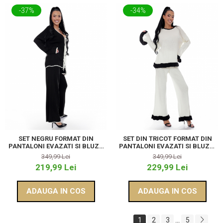
-37%
-34%
SET NEGRU FORMAT DIN
SET DIN TRICOT FORMAT DIN
PANTALONI EVAZATI SI BLUZA
PANTALONI EVAZATI SI BLUZA,
CU SNUR
ALB
349,99 Lei
349,99 Lei
219,99 Lei
229,99 Lei
ADAUGA IN COS
ADAUGA IN COS
1
2
3
5
...