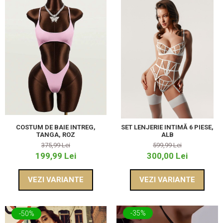
COSTUM DE BAIE INTREG,
SET LENJERIE INTIMĂ 6 PIESE,
TANGA, ROZ
ALB
375,99 Lei
599,99 Lei
199,99 Lei
300,00 Lei
VEZI VARIANTE
VEZI VARIANTE
-35%
-50%