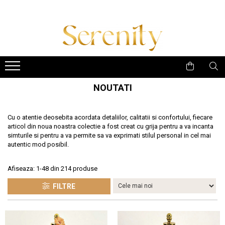
Costume de baie
Lenjerie intima
Colectii
Costum intreg
Body-uri
Daniela Crudu
Costum doua piese
Set lenjerie 2 piese
Daniela X Serenity Fashion
Costum trei piese
Set lenjerie 3 piese
Empowered Femme
NOUTATI
Costum patru piese
Set lenjerie 4 piese
Essence of Spring
Imbracaminte plaja
Set lenjerie 5 piese
Midnight Muse
Cu o atentie deosebita acordata detaliilor, calitatii si confortului, fiecare
Accesorii
Signature Style
articol din noua noastra colectie a fost creat cu grija pentru a va incanta
simturile si pentru a va permite sa va exprimati stilul personal in cel mai
Lenjerii tematice
Summer Breeze
autentic mod posibil.
Colectia Diamond
Winter Glow
Afiseaza:
1-
48
din
214
produse
FILTRE