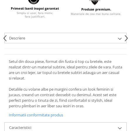
Primesti banii inapoi garantat
Produse premium.
Simplu si usor, fara motiv,
Materiale de cea mai buna calitate.
fara justificari.
Descriere
Setul din doua piese, format din fusta si top cu bretele, este
realizat dintr-un material subtire, ideal pentru zilele de vara. Fusta
are un croi lejer, iar topul cu bretele subtiri adauga un aer casual
si relaxat.
Detaliile cu volane albe pe margini confera un look feminin si
jucaus, creand un contrast deosebit cu denimul. Acest set este
perfect pentru o tinuta de zi, fiind confortabil si stylish, ideal
pentru plimbari in aer liber sau iesiri in oras.
Informatii conformitate produs
Caracteristici