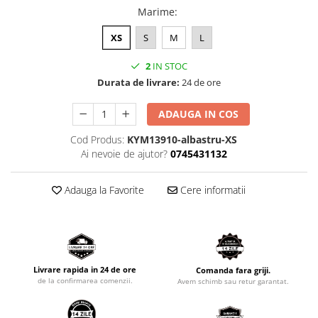
Marime
:
XS
S
M
L
2
IN STOC
Durata de livrare:
24 de ore
ADAUGA IN COS
Cod Produs:
KYM13910-albastru-XS
Ai nevoie de ajutor?
0745431132
Adauga la Favorite
Cere informatii
Livrare rapida in 24 de ore
Comanda fara griji.
de la confirmarea comenzii.
Avem schimb sau retur garantat.