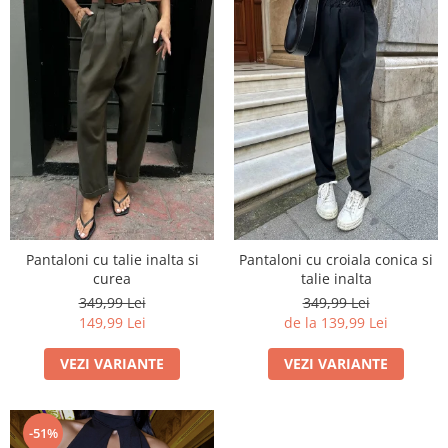
Pantaloni cu talie inalta si
Pantaloni cu croiala conica si
curea
talie inalta
349,99 Lei
349,99 Lei
149,99 Lei
de la 139,99 Lei
VEZI VARIANTE
VEZI VARIANTE
-51%