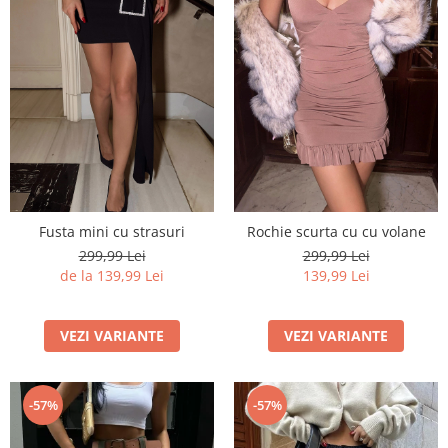
Fusta mini cu strasuri
Rochie scurta cu cu volane
299,99 Lei
299,99 Lei
de la 139,99 Lei
139,99 Lei
VEZI VARIANTE
VEZI VARIANTE
-57%
-57%