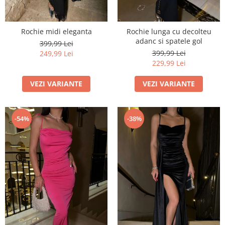
Rochie midi eleganta
Rochie lunga cu decolteu
adanc si spatele gol
399,99 Lei
399,99 Lei
249,99 Lei
229,99 Lei
VEZI VARIANTE
VEZI VARIANTE
-54%
-38%