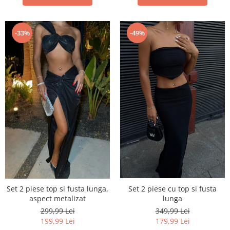
-33%
-49%
Set 2 piese cu top si fusta
Set 2 piese top si fusta lunga,
lunga
aspect metalizat
349,99 Lei
299,99 Lei
179,99 Lei
199,99 Lei