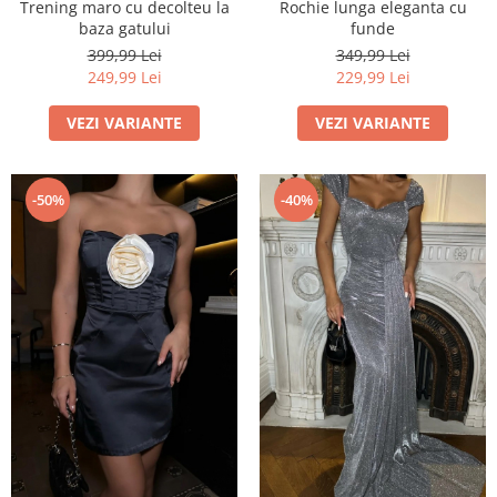
Rochie lunga eleganta cu
Trening maro cu decolteu la
funde
baza gatului
349,99 Lei
399,99 Lei
229,99 Lei
249,99 Lei
VEZI VARIANTE
VEZI VARIANTE
-50%
-40%