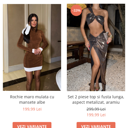
-33%
Rochie maro mulata cu
Set 2 piese top si fusta lunga,
mansete albe
aspect metalizat, aramiu
199,99 Lei
299,99 Lei
199,99 Lei
VEZI VARIANTE
VEZI VARIANTE