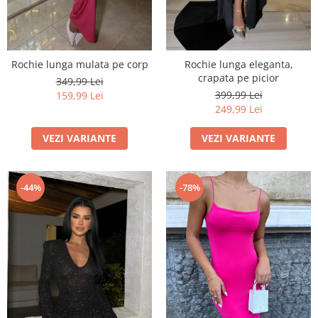
Rochie lunga mulata pe corp
Rochie lunga eleganta,
crapata pe picior
349,99 Lei
399,99 Lei
159,99 Lei
249,99 Lei
VEZI VARIANTE
VEZI VARIANTE
-44%
-78%