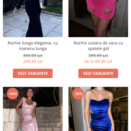
Rochie lunga eleganta, cu
Rochie usoara de vara cu
maneca lunga
spatele gol
399,99 Lei
399,99 Lei
249,99 Lei
de la 89,99 Lei
VEZI VARIANTE
VEZI VARIANTE
-40%
-38%