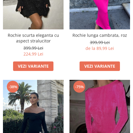
Rochie scurta eleganta cu
Rochie lunga cambrata, roz
aspect stralucitor
399,99 Lei
399,99 Lei
de la 89,99 Lei
224,99 Lei
VEZI VARIANTE
VEZI VARIANTE
-38%
-75%