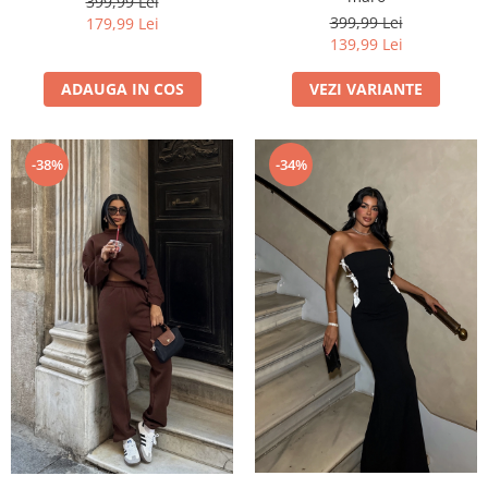
399,99 Lei
399,99 Lei
179,99 Lei
139,99 Lei
ADAUGA IN COS
VEZI VARIANTE
-38%
-34%