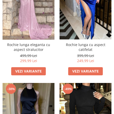
Rochie lunga cu aspect
Rochie lunga eleganta cu
catifelat
aspect stralucitor
399,99 Lei
499,99 Lei
249,99 Lei
299,99 Lei
VEZI VARIANTE
VEZI VARIANTE
-38%
-49%