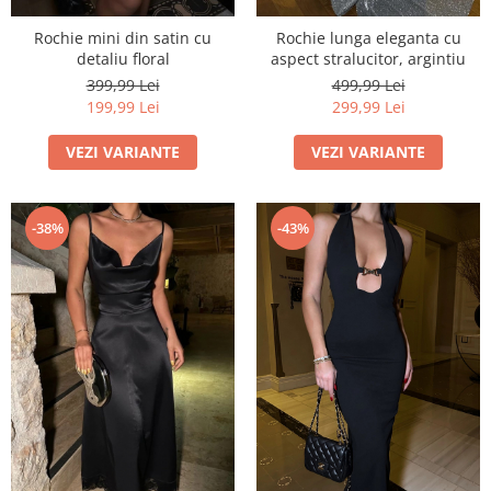
Rochie mini din satin cu
Rochie lunga eleganta cu
detaliu floral
aspect stralucitor, argintiu
399,99 Lei
499,99 Lei
199,99 Lei
299,99 Lei
VEZI VARIANTE
VEZI VARIANTE
-38%
-43%