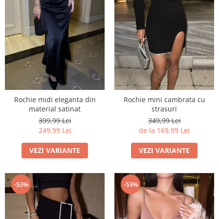
Rochie midi eleganta din
Rochie mini cambrata cu
material satinat
strasuri
399,99 Lei
349,99 Lei
249,99 Lei
de la 169,99 Lei
VEZI VARIANTE
VEZI VARIANTE
-53%
-53%