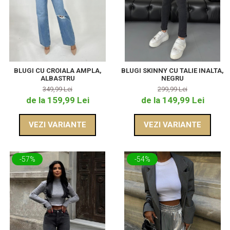
BLUGI CU CROIALA AMPLA,
BLUGI SKINNY CU TALIE INALTA,
ALBASTRU
NEGRU
349,99 Lei
299,99 Lei
de la 159,99 Lei
de la 149,99 Lei
VEZI VARIANTE
VEZI VARIANTE
-57%
-54%