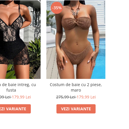
-35%
 de baie intreg, cu
Costum de baie cu 2 piese,
fusta
maro
99 Lei
179,99 Lei
275,99 Lei
179,99 Lei
EZI VARIANTE
VEZI VARIANTE