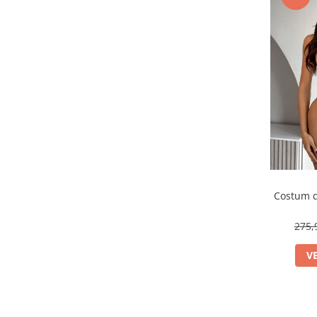
Costum d
275,
V