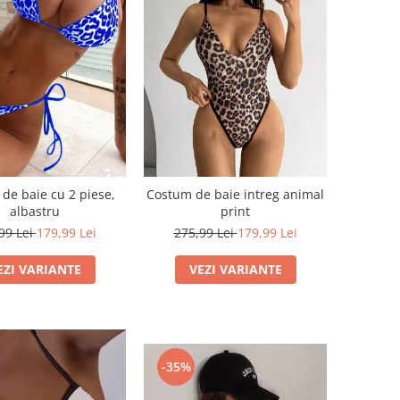
de baie cu 2 piese,
Costum de baie intreg animal
albastru
print
99 Lei
179,99 Lei
275,99 Lei
179,99 Lei
EZI VARIANTE
VEZI VARIANTE
-35%