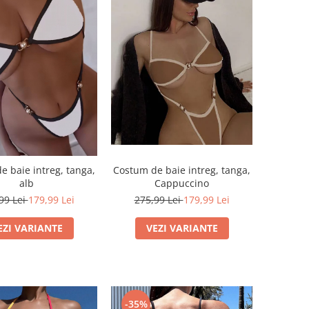
e baie intreg, tanga,
Costum de baie intreg, tanga,
alb
Cappuccino
99 Lei
179,99 Lei
275,99 Lei
179,99 Lei
EZI VARIANTE
VEZI VARIANTE
-35%