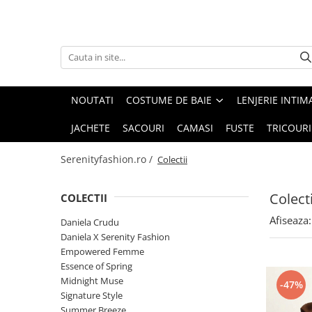
Costume de baie
Lenjerie intima
Colectii
Costum intreg
Body-uri
Daniela Crudu
Costum doua piese
Set lenjerie 2 piese
Daniela X Serenity Fashion
NOUTATI
COSTUME DE BAIE
LENJERIE INTIM
Costum trei piese
Set lenjerie 3 piese
Empowered Femme
JACHETE
SACOURI
CAMASI
FUSTE
TRICOURI
Costum patru piese
Set lenjerie 4 piese
Essence of Spring
Serenityfashion.ro /
Colectii
Imbracaminte plaja
Set lenjerie 5 piese
Midnight Muse
Accesorii
Signature Style
Colecti
COLECTII
Lenjerii tematice
Summer Breeze
Afiseaza:
Daniela Crudu
Colectia Diamond
Winter Glow
Daniela X Serenity Fashion
Empowered Femme
Essence of Spring
Midnight Muse
-47%
Signature Style
Summer Breeze