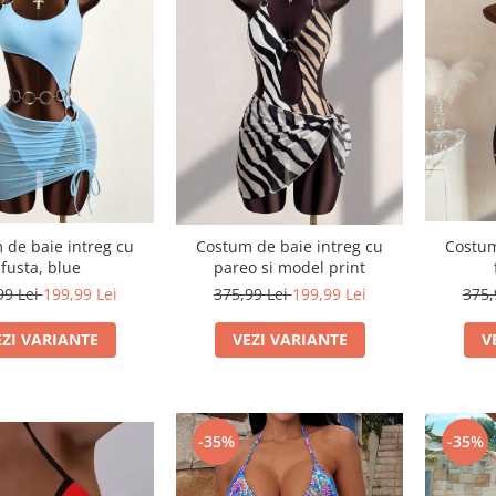
 de baie intreg cu
Costum
Costum de baie intreg cu
fusta, blue
pareo si model print
99 Lei
199,99 Lei
375,
375,99 Lei
199,99 Lei
EZI VARIANTE
V
VEZI VARIANTE
-35%
-35%