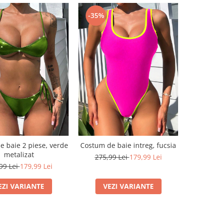
-35%
 baie 2 piese, verde
Costum de baie intreg, fucsia
metalizat
275,99 Lei
179,99 Lei
99 Lei
179,99 Lei
EZI VARIANTE
VEZI VARIANTE