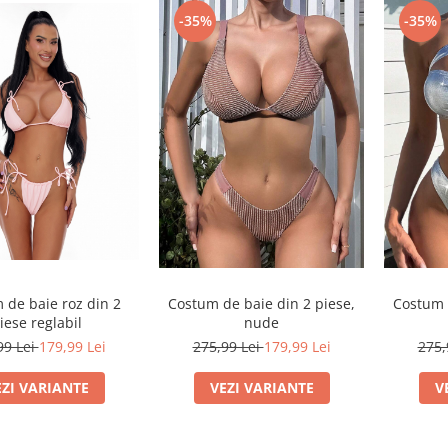
-35%
-35%
 de baie roz din 2
Costum de baie din 2 piese,
Costum 
iese reglabil
nude
99 Lei
179,99 Lei
275,99 Lei
179,99 Lei
275,
EZI VARIANTE
VEZI VARIANTE
V