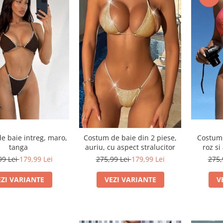
e baie intreg, maro,
Costum 
Costum de baie din 2 piese,
tanga
roz si
auriu, cu aspect stralucitor
99 Lei
179,99 Lei
275,
275,99 Lei
179,99 Lei
EZI VARIANTE
V
VEZI VARIANTE