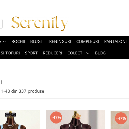
A
ROCHII
BLUGI
TRENINGURI
COMPLEURI
PANTALONI
 SI TOPURI
SPORT
REDUCERI
COLECTII
BLOG
i
1-
48
din
337
produse
-47%
-47%