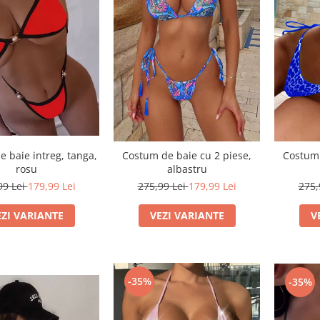
 baie intreg, tanga,
Costum de baie cu 2 piese,
Costum 
rosu
albastru
99 Lei
179,99 Lei
275,99 Lei
179,99 Lei
275,
EZI VARIANTE
VEZI VARIANTE
V
-35%
-35%