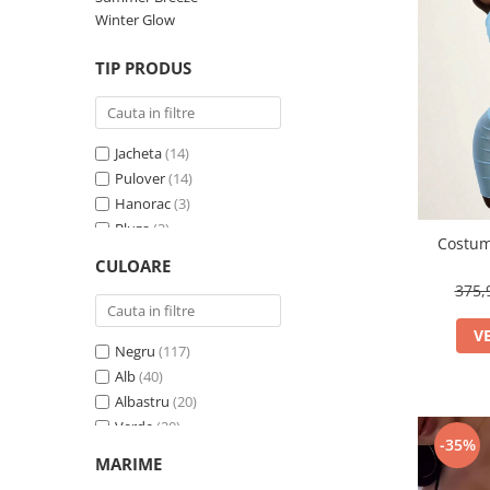
Winter Glow
TIP PRODUS
Jacheta
(14)
Pulover
(14)
Hanorac
(3)
Bluza
(3)
Costum
Vesta
(2)
CULOARE
Cardigan
(1)
375,
V
Negru
(117)
Alb
(40)
Albastru
(20)
Verde
(20)
-35%
Roz
(17)
MARIME
Multicolor
(16)