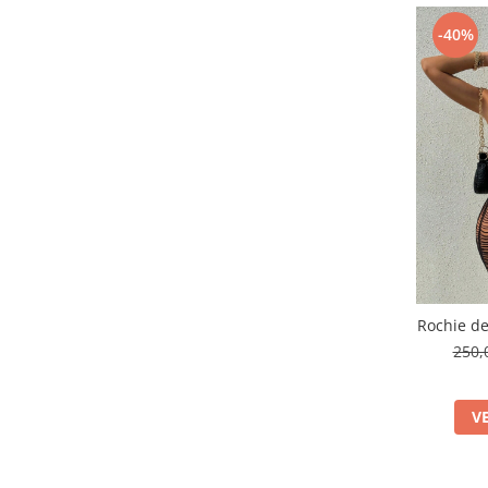
-40%
Rochie de
250,
V