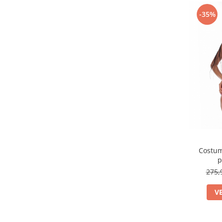
-35%
Costum
p
275,
V