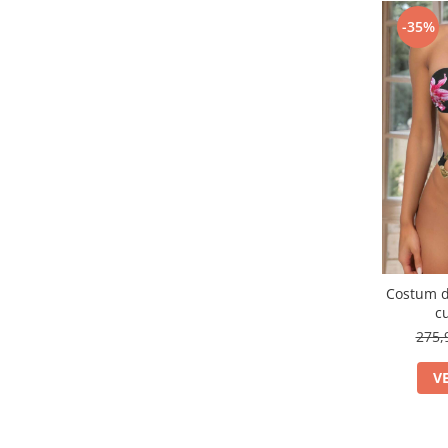
-35%
Costum d
cu
275,
V