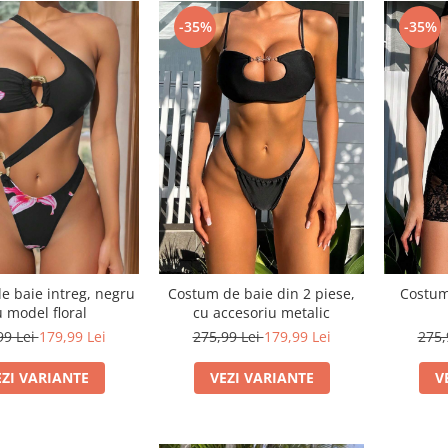
-35%
-35%
e baie intreg, negru
Costum de baie din 2 piese,
Costum
 model floral
cu accesoriu metalic
99 Lei
179,99 Lei
275,99 Lei
179,99 Lei
275,
EZI VARIANTE
VEZI VARIANTE
V