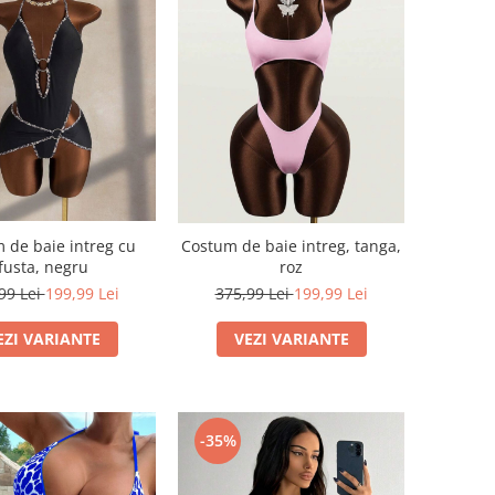
 de baie intreg cu
Costum de baie intreg, tanga,
fusta, negru
roz
99 Lei
199,99 Lei
375,99 Lei
199,99 Lei
EZI VARIANTE
VEZI VARIANTE
-35%