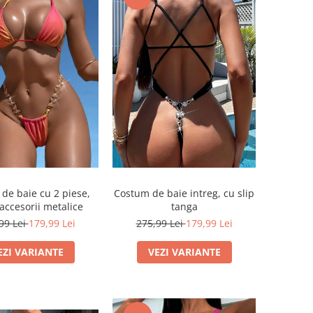
de baie cu 2 piese,
Costum de baie intreg, cu slip
 accesorii metalice
tanga
99 Lei
179,99 Lei
275,99 Lei
179,99 Lei
EZI VARIANTE
VEZI VARIANTE