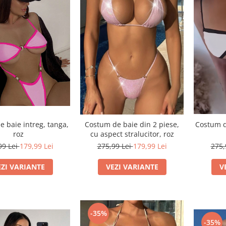
 baie intreg, tanga,
Costum d
Costum de baie din 2 piese,
roz
cu aspect stralucitor, roz
99 Lei
179,99 Lei
275,
275,99 Lei
179,99 Lei
EZI VARIANTE
V
VEZI VARIANTE
-35%
-35%