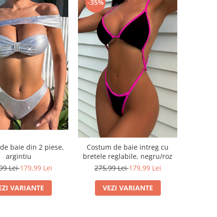
-35%
de baie din 2 piese,
Costum de baie intreg cu
argintiu
bretele reglabile, negru/roz
99 Lei
179,99 Lei
275,99 Lei
179,99 Lei
EZI VARIANTE
VEZI VARIANTE