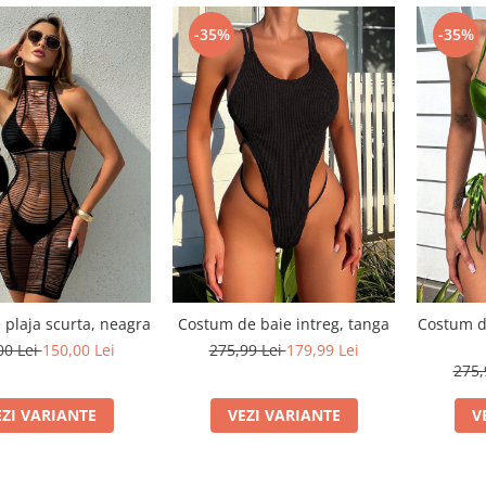
-35%
-35%
 plaja scurta, neagra
Costum de baie intreg, tanga
Costum de
00 Lei
150,00 Lei
275,99 Lei
179,99 Lei
275,
EZI VARIANTE
VEZI VARIANTE
V