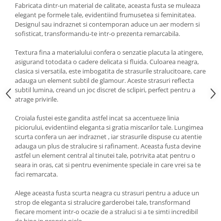
Fabricata dintr-un material de calitate, aceasta fusta se muleaza
elegant pe formele tale, evidentiind frumusetea si feminitatea.
Designul sau indraznet si contemporan aduce un aer modern si
sofisticat, transformandu-te intr-o prezenta remarcabila.
Textura fina a materialului confera o senzatie placuta la atingere,
asigurand totodata o cadere delicata si fluida. Culoarea neagra,
clasica si versatila, este imbogatita de strasurile stralucitoare, care
adauga un element subtil de glamour. Aceste strasuri reflecta
subtil lumina, creand un joc discret de sclipiri, perfect pentru a
atrage privirile.
Croiala fustei este gandita astfel incat sa accentueze linia
piciorului, evidentiind eleganta si gratia miscarilor tale. Lungimea
scurta confera un aer indraznet , iar strasurile dispuse cu atentie
adauga un plus de stralucire si rafinament. Aceasta fusta devine
astfel un element central al tinutei tale, potrivita atat pentru o
seara in oras, cat si pentru evenimente speciale in care vrei sa te
faci remarcata.
Alege aceasta fusta scurta neagra cu strasuri pentru a aduce un
strop de eleganta si stralucire garderobei tale, transformand
fiecare moment intr-o ocazie de a straluci si a te simti incredibil
de bine in propria piele.