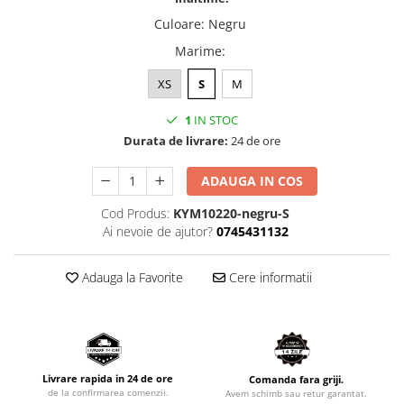
Culoare
:
Negru
Marime
:
XS
S
M
1
IN STOC
Durata de livrare:
24 de ore
ADAUGA IN COS
Cod Produs:
KYM10220-negru-S
Ai nevoie de ajutor?
0745431132
Adauga la Favorite
Cere informatii
Livrare rapida in 24 de ore
Comanda fara griji.
de la confirmarea comenzii.
Avem schimb sau retur garantat.