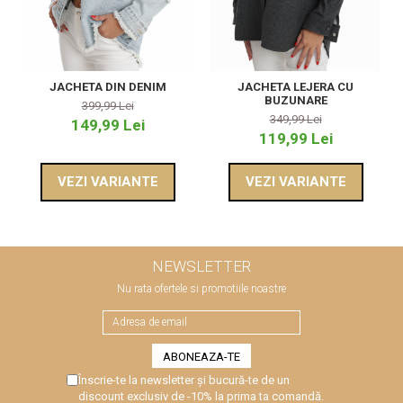
JACHETA DIN DENIM
JACHETA LEJERA CU
BUZUNARE
399,99 Lei
349,99 Lei
149,99 Lei
119,99 Lei
VEZI VARIANTE
VEZI VARIANTE
NEWSLETTER
Nu rata ofertele si promotiile noastre
Înscrie-te la newsletter și bucură-te de un
discount exclusiv de -10% la prima ta comandă.