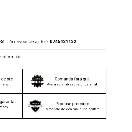
-S
Ai nevoie de ajutor?
0745431132
 informatii
4 de ore
Comanda fara griji.
menzii.
Avem schimb sau retur garantat.
 garantat
Produse premium.
motiv,
Materiale de cea mai buna calitate.