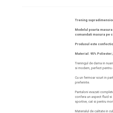
Trening supradimensiona
Modelul poarta masura
comandati masura pe ca
Produsul este confectio
Material: 95% Poliester;
Treningul de dama in nuanta
si modern, perfect pentru a
Cu un fermoar scurt in par
preferinte.
Pantaloni evazati complete
confera un aspect fluid si a
sportive, cat si pentru mo
Materialul de calitate in c