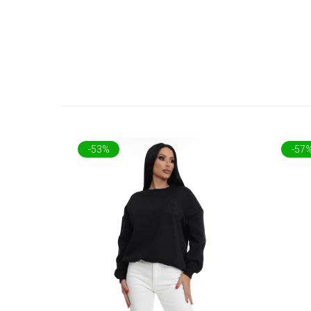
-53%
-57