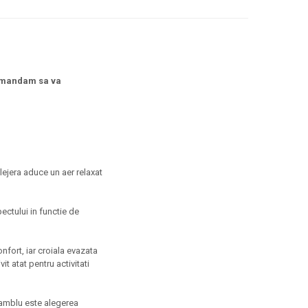
omandam sa va
 lejera aduce un aer relaxat
ectului in functie de
nfort, iar croiala evazata
it atat pentru activitati
nsamblu este alegerea