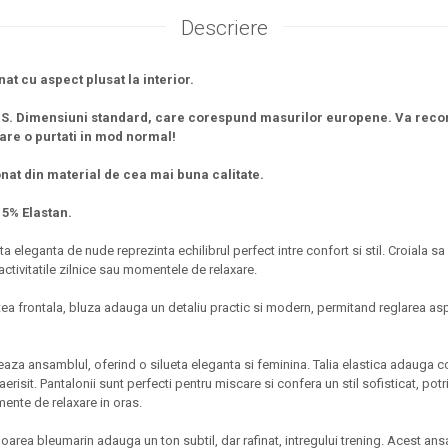
Descriere
t cu aspect plusat la interior.
 S. Dimensiuni standard, care corespund masurilor europene. Va rec
re o purtati in mod normal!
nat din material de cea mai buna calitate.
 5% Elastan.
 eleganta de nude reprezinta echilibrul perfect intre confort si stil. Croiala sa
ctivitatile zilnice sau momentele de relaxare.
tea frontala, bluza adauga un detaliu practic si modern, permitand reglarea asp
aza ansamblul, oferind o silueta eleganta si feminina. Talia elastica adauga co
erisit. Pantalonii sunt perfecti pentru miscare si confera un stil sofisticat, potriv
mente de relaxare in oras.
uloarea bleumarin adauga un ton subtil, dar rafinat, intregului trening. Acest a