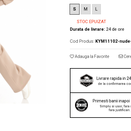
S
M
L
STOC EPUIZAT
Durata de livrare:
24 de ore
Cod Produs:
KYM11102-nude
Adauga la Favorite
Cere
Livrare rapida in 2
de la confirmarea co
Primesti banii inapoi
Simplu si usor, fara 
fara justificari.