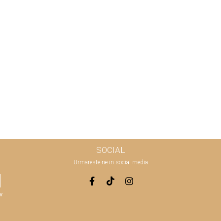
SOCIAL
Urmareste-ne in social media
v