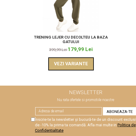
TRENING LEJER CU DECOLTEU LA BAZA
GATULUI
179,99 Lei
399,99 Lei
VEZI VARIANTE
NEWSLETTER
Nu rata ofertele si promotiile noastre
Înscrie-te la newsletter și bucură-te de un discount exclusi
de -10% la prima ta comandă. Afla mai multe in
Politica de
Confidentialitate