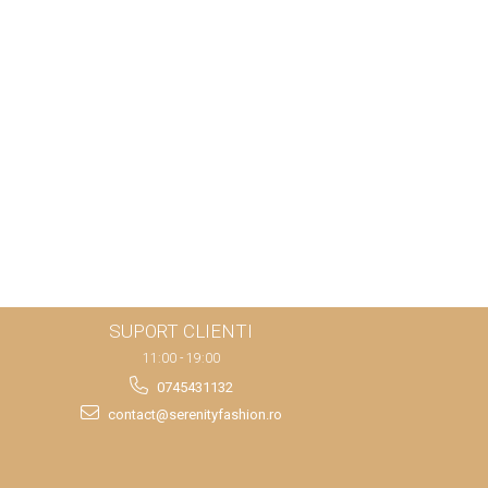
SUPORT CLIENTI
11:00 - 19:00
0745431132
contact@serenityfashion.ro