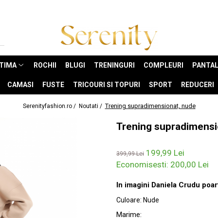
NTIMA
ROCHII
BLUGI
TRENINGURI
COMPLEURI
PANTAL
CAMASI
FUSTE
TRICOURI SI TOPURI
SPORT
REDUCERI
Trening supradimensionat, nude
Serenityfashion.ro /
Noutati /
Trening supradimensi
199,99 Lei
399,99 Lei
Economisesti:
200,00
Lei
In imagini Daniela Crudu poar
Culoare
:
Nude
Marime
: