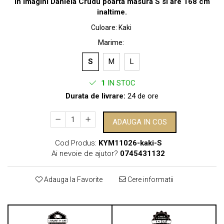
In imagini Daniela Crudu poarta masura S si are 168 cm
inaltime.
Culoare
:
Kaki
Marime
:
S
M
L
1
IN STOC
Durata de livrare:
24 de ore
ADAUGA IN COS
Cod Produs:
KYM11026-kaki-S
Ai nevoie de ajutor?
0745431132
Adauga la Favorite
Cere informatii