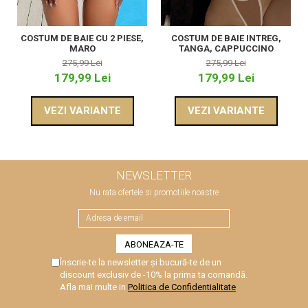
COSTUM DE BAIE CU 2 PIESE,
COSTUM DE BAIE INTREG,
MARO
TANGA, CAPPUCCINO
275,99 Lei
275,99 Lei
179,99 Lei
179,99 Lei
VEZI VARIANTE
VEZI VARIANTE
NEWSLETTER
Nu rata ofertele si promotiile noastre
Înscrie-te la newsletter și bucură-te de un
discount exclusiv de -10% la prima ta comandă.
Afla mai multe in
Politica de Confidentialitate