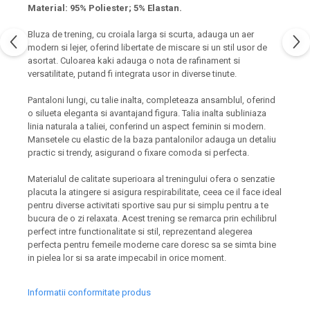
Material: 95% Poliester; 5% Elastan.
Bluza de trening, cu croiala larga si scurta, adauga un aer
modern si lejer, oferind libertate de miscare si un stil usor de
asortat. Culoarea kaki adauga o nota de rafinament si
versatilitate, putand fi integrata usor in diverse tinute.
Pantaloni lungi, cu talie inalta, completeaza ansamblul, oferind
o silueta eleganta si avantajand figura. Talia inalta subliniaza
linia naturala a taliei, conferind un aspect feminin si modern.
Mansetele cu elastic de la baza pantalonilor adauga un detaliu
practic si trendy, asigurand o fixare comoda si perfecta.
Materialul de calitate superioara al treningului ofera o senzatie
placuta la atingere si asigura respirabilitate, ceea ce il face ideal
pentru diverse activitati sportive sau pur si simplu pentru a te
bucura de o zi relaxata. Acest trening se remarca prin echilibrul
perfect intre functionalitate si stil, reprezentand alegerea
perfecta pentru femeile moderne care doresc sa se simta bine
in pielea lor si sa arate impecabil in orice moment.
Informatii conformitate produs