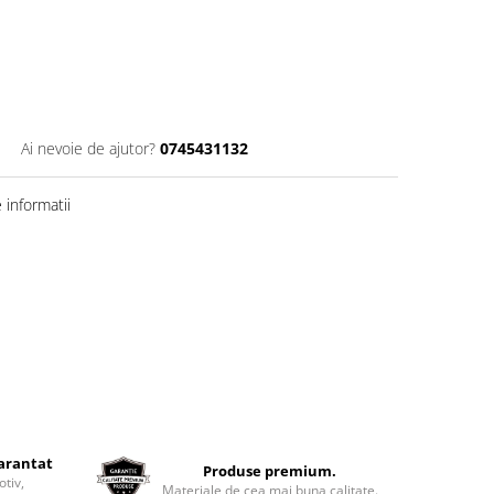
Ai nevoie de ajutor?
0745431132
informatii
garantat
Produse premium.
otiv,
Materiale de cea mai buna calitate.