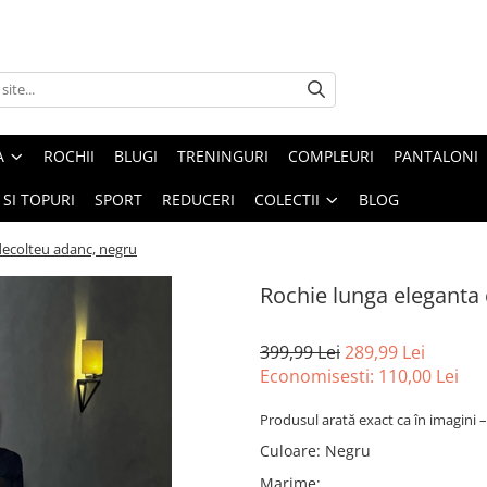
A
ROCHII
BLUGI
TRENINGURI
COMPLEURI
PANTALONI
 SI TOPURI
SPORT
REDUCERI
COLECTII
BLOG
decolteu adanc, negru
Rochie lunga eleganta
399,99 Lei
289,99 Lei
Economisesti:
110,00
Lei
Produsul arată exact ca în imagini –
Culoare
:
Negru
Marime
: