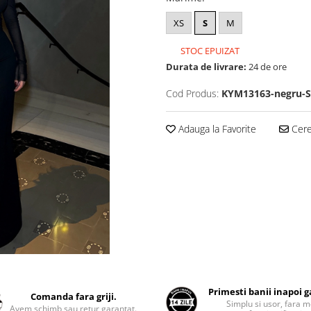
XS
S
M
STOC EPUIZAT
Durata de livrare:
24 de ore
Cod Produs:
KYM13163-negru-S
Adauga la Favorite
Cere 
Primesti banii inapoi 
Comanda fara griji.
Simplu si usor, fara m
Avem schimb sau retur garantat.