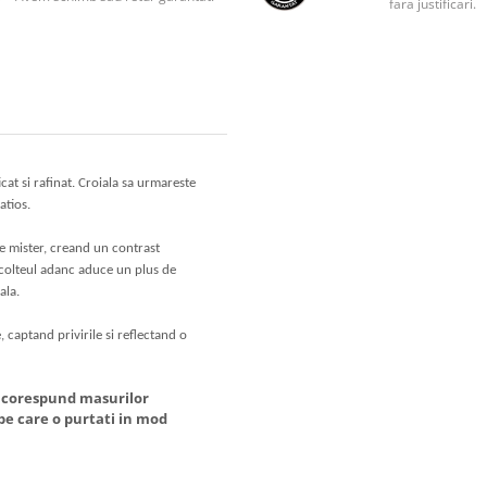
fara justificari.
at si rafinat. Croiala sa urmareste
atios.
de mister, creand un contrast
Decolteul adanc aduce un plus de
ala.
 captand privirile si reflectand o
 corespund masurilor
 care o purtati in mod