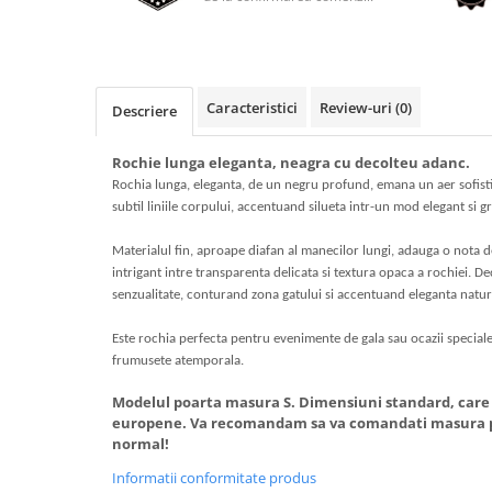
Caracteristici
Review-uri
(0)
Descriere
Rochie lunga eleganta, neagra cu decolteu adanc.
Rochia lunga, eleganta, de un negru profund, emana un aer sofistic
subtil liniile corpului, accentuand silueta intr-un mod elegant si gr
Materialul fin, aproape diafan al manecilor lungi, adauga o nota 
intrigant intre transparenta delicata si textura opaca a rochiei. 
senzualitate, conturand zona gatului si accentuand eleganta natur
Este rochia perfecta pentru evenimente de gala sau ocazii speciale,
frumusete atemporala.
Modelul poarta masura S. Dimensiuni standard, care
europene. Va recomandam sa va comandati masura pe
normal!
Informatii conformitate produs