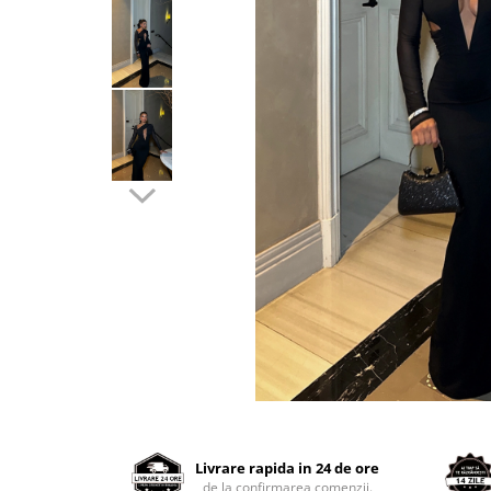
Distribuie
pe
Facebook
Livrare rapida in 24 de ore
de la confirmarea comenzii.