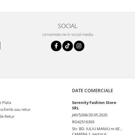
SOCIAL
Urmareste-ne in social media
DATE COMERCIALE
 Plata
Serenity Fashion Store
SRL
 schimb sau retur
J40/5268/20.05.2020
de Retur
RO42516393
Str. BD. IULIU MANIU nr.6E ,
CAMERA 1, sector 6