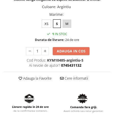
Culoare
:
Argintiu
Marime
:
XS
S
M
1
IN STOC
Durata de livrare:
24 de ore
ADAUGA IN COS
Cod Produs:
KYM10485-argintiu-S
Ai nevoie de ajutor?
0745431132
Adauga la Favorite
Cere informatii
Livrare rapida in 24 de ore
Comanda fara griji.
de la confirmarea comenzii.
Avem schimb sau retur garantat.