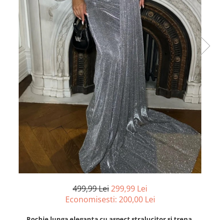
499,99 Lei
299,99 Lei
Economisesti:
200,00
Lei
Rochie lunga eleganta cu aspect stralucitor si trena.