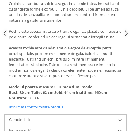
Croiala sa cambrata subliniaza gratia si feminitatea, imbratisand
cu tandrete formele corpului. Linia decolteului pe umeri adauga
un plus de senzualitate si romantism, evidentiind frumusetea
naturala a gatului si a umerilor.
Rochia este accesorizata cu o trena eleganta, plasata cu maiestrie
pe o parte, conferind un aer regal si aristocratic intregii tinute.
Aceasta rochie este cu adevarat o alegere de exceptie pentru
ocazii speciale, precum evenimente de gala, baluri sau nunti
elegante, ilustrand un echilibru sublim intre rafinament,
feminitate si stralucire. Este o piesa vestimentara ce imbina in
mod armonios eleganta clasica cu elemente moderne, reusind sa
captureze atentia si sa impresioneze cu fiecare pas.
Modelul poarta masura S. Dimensiuni model:
Bust: 80 cm Talie: 62 cm Sold: 94 cm Inaltime: 160 cm
Greutate: 50 KG
Informatii conformitate produs
Caracteristici
Review-uri
(0)