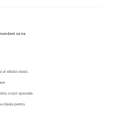
omandam sa va
l stilului clasic.
are.
entru ocazii speciale.
ea ideala pentru