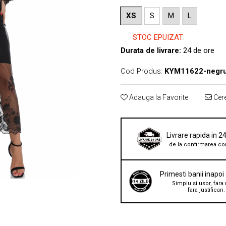
XS
S
M
L
STOC EPUIZAT
Durata de livrare:
24 de ore
Cod Produs:
KYM11622-negr
Adauga la Favorite
Cere
Livrare rapida in 2
de la confirmarea co
Primesti banii inapoi
Simplu si usor, fara 
fara justificari.