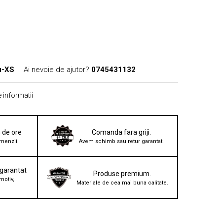
u-XS
Ai nevoie de ajutor?
0745431132
 informatii
4 de ore
Comanda fara griji.
menzii.
Avem schimb sau retur garantat.
 garantat
Produse premium.
motiv,
Materiale de cea mai buna calitate.