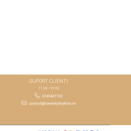
SUPORT CLIENTI
11:00 - 19:00
0745431132
contact@serenityfashion.ro