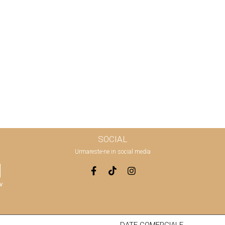
SOCIAL
Urmareste-ne in social media
v