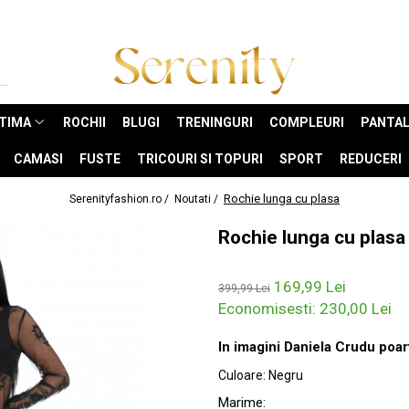
NTIMA
ROCHII
BLUGI
TRENINGURI
COMPLEURI
PANTAL
CAMASI
FUSTE
TRICOURI SI TOPURI
SPORT
REDUCERI
Rochie lunga cu plasa
Serenityfashion.ro /
Noutati /
Rochie lunga cu plasa
169,99 Lei
399,99 Lei
Economisesti:
230,00
Lei
In imagini Daniela Crudu poar
Culoare
:
Negru
Marime
: