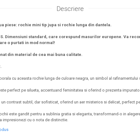
Descriere
 piese: rochie mini tip jupa si rochie lunga din dantela.
 S. Dimensiuni standard, care corespund masurilor europene. Va rec
re o purtati in mod normal!
nat din material de cea mai buna calitate.
.
ala cu aceasta rochie lunga de culoare neagra, un simbol al rafinamentului si a
veste perfect pe silueta, accentuand feminitatea si oferind o prezenta impunato
 contrast subtil, dar sofisticat, oferind un aer misterios si delicat, perfect p
rochii este gandit pentru a sublinia gratia si eleganta, transformand-o in aleger
a impresionezi cu o nota de distinctie.
rodus