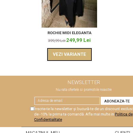
ROCHIE MIDI ELEGANTA
249,99 Lei
399,99 Lei
VEZI VARIANTE
NEWSLETTER
Nu rata ofertele si promotiile noastre
Înscrie-te la newsletter și bucură-te de un discount exclusi
de -10% la prima ta comandă. Afla mai multe in
Politica de
Confidentialitate