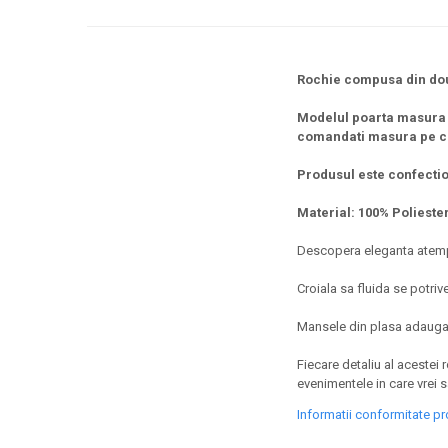
Rochie compusa din doua
Modelul poarta masura
comandati masura pe ca
Produsul este confectio
Material: 100% Poliester
Descopera eleganta atempor
Croiala sa fluida se potri
Mansele din plasa adauga un
Fiecare detaliu al acestei 
evenimentele in care vrei s
Informatii conformitate p