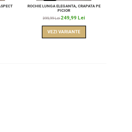
ASPECT
ROCHIE LUNGA ELEGANTA, CRAPATA PE
ROCHIE 
PICIOR
249,99 Lei
399,99 Lei
3
VEZI VARIANTE