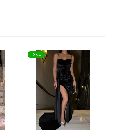
-38%
-44%