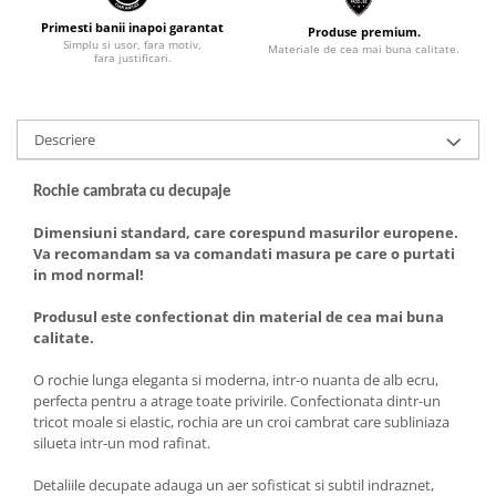
Primesti banii inapoi garantat
Produse premium.
Simplu si usor, fara motiv,
Materiale de cea mai buna calitate.
fara justificari.
Descriere
Rochie
cambrat
a
cu decupaje
Dimensiuni standard, care corespund masurilor europene.
Va recomandam sa va comandati masura pe care o purtati
in mod normal!
Produsul este confectionat din material de cea mai buna
calitate.
O rochie lunga eleganta si moderna, intr-o nuanta de alb ecru,
perfecta pentru a atrage toate privirile. Confectionata dintr-un
tricot moale si elastic, rochia are un croi cambrat care subliniaza
silueta intr-un mod rafinat.
Detaliile decupate adauga un aer sofisticat si subtil indraznet,