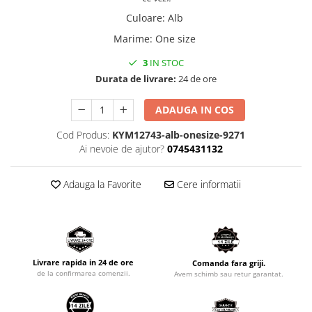
Culoare
:
Alb
Marime
:
One size
3
IN STOC
Durata de livrare:
24 de ore
ADAUGA IN COS
Cod Produs:
KYM12743-alb-onesize-9271
Ai nevoie de ajutor?
0745431132
Adauga la Favorite
Cere informatii
Livrare rapida in 24 de ore
Comanda fara griji.
de la confirmarea comenzii.
Avem schimb sau retur garantat.