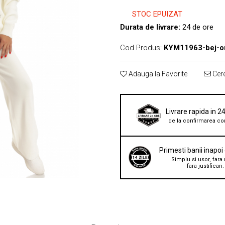
STOC EPUIZAT
Durata de livrare:
24 de ore
Cod Produs:
KYM11963-bej-o
Adauga la Favorite
Cere
Livrare rapida in 2
de la confirmarea co
Primesti banii inapoi
Simplu si usor, fara 
fara justificari.