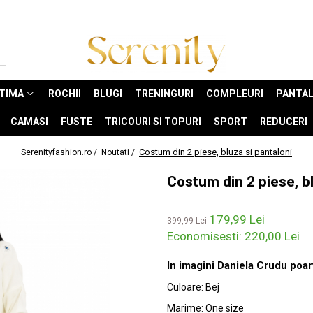
NTIMA
ROCHII
BLUGI
TRENINGURI
COMPLEURI
PANTAL
CAMASI
FUSTE
TRICOURI SI TOPURI
SPORT
REDUCERI
Costum din 2 piese, bluza si pantaloni
Serenityfashion.ro /
Noutati /
Costum din 2 piese, bl
179,99 Lei
399,99 Lei
Economisesti:
220,00
Lei
In imagini Daniela Crudu poar
Culoare
:
Bej
Marime
:
One size