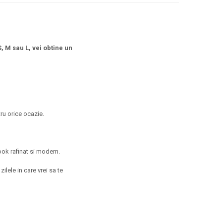
, M sau L, vei obtine un
ru orice ocazie.
ok rafinat si modern.
ilele in care vrei sa te