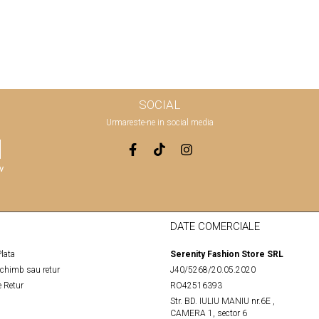
SOCIAL
Urmareste-ne in social media
v
DATE COMERCIALE
lata
Serenity Fashion Store SRL
schimb sau retur
J40/5268/20.05.2020
 Retur
RO42516393
Str. BD. IULIU MANIU nr.6E ,
CAMERA 1, sector 6