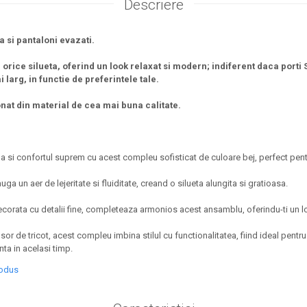
Descriere
 si pantaloni evazati.
 orice silueta, oferind un look relaxat si modern; indiferent daca porti S
 larg, in functie de preferintele tale.
nat din material de cea mai buna calitate.
 si confortul suprem cu acest compleu sofisticat de culoare bej, perfect pent
auga un aer de lejeritate si fluiditate, creand o silueta alungita si gratioasa.
orata cu detalii fine, completeaza armonios acest ansamblu, oferindu-ti un lo
sor de tricot, acest compleu imbina stilul cu functionalitatea, fiind ideal pentru z
nta in acelasi timp.
rodus