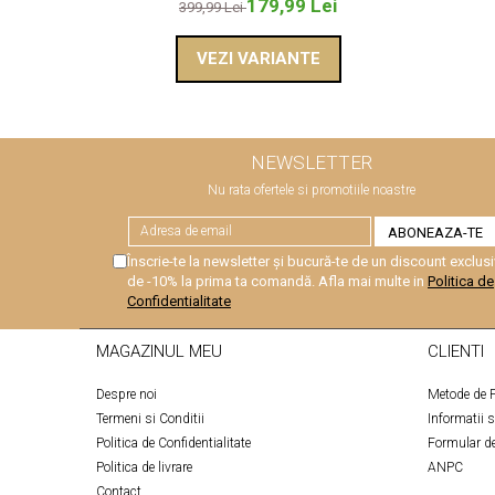
179,99 Lei
399,99 Lei
VEZI VARIANTE
NEWSLETTER
Nu rata ofertele si promotiile noastre
Înscrie-te la newsletter și bucură-te de un discount exclusi
de -10% la prima ta comandă. Afla mai multe in
Politica de
Confidentialitate
MAGAZINUL MEU
CLIENTI
Despre noi
Metode de P
Termeni si Conditii
Informatii 
Politica de Confidentialitate
Formular de
Politica de livrare
ANPC
Contact