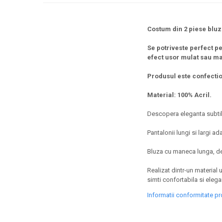
Costum din 2 piese bluza
Se potriveste perfect pe
efect usor mulat sau mai
Produsul este confectio
Material: 100% Acril.
Descopera eleganta subtila
Pantalonii lungi si largi ad
Bluza cu maneca lunga, dec
Realizat dintr-un material u
simti confortabila si elega
Informatii conformitate p