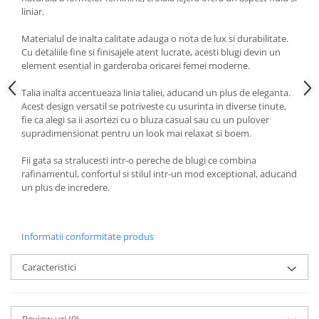
liniar.
Materialul de inalta calitate adauga o nota de lux si durabilitate.
Cu detaliile fine si finisajele atent lucrate, acesti blugi devin un
element esential in garderoba oricarei femei moderne.
Talia inalta accentueaza linia taliei, aducand un plus de eleganta.
Acest design versatil se potriveste cu usurinta in diverse tinute,
fie ca alegi sa ii asortezi cu o bluza casual sau cu un pulover
supradimensionat pentru un look mai relaxat si boem.
Fii gata sa stralucesti intr-o pereche de blugi ce combina
rafinamentul, confortul si stilul intr-un mod exceptional, aducand
un plus de incredere.
Informatii conformitate produs
Caracteristici
Review-uri
(0)