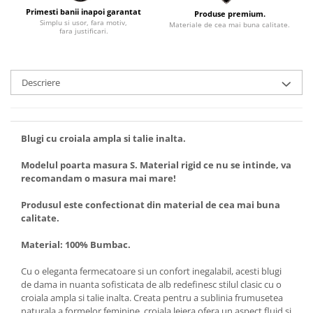
Primesti banii inapoi garantat
Produse premium.
Simplu si usor, fara motiv,
Materiale de cea mai buna calitate.
fara justificari.
Descriere
Blugi cu croiala ampla si talie inalta.
Modelul poarta masura S. Material rigid ce nu se intinde, va
recomandam o masura mai mare!
Produsul este confectionat din material de cea mai buna
calitate.
Material: 100% Bumbac.
Cu o eleganta fermecatoare si un confort inegalabil, acesti blugi
de dama in nuanta sofisticata de alb redefinesc stilul clasic cu o
croiala ampla si talie inalta. Creata pentru a sublinia frumusetea
naturala a formelor feminine, croiala lejera ofera un aspect fluid si