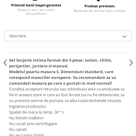
Primesti banii inapoi garantat
Produse premium.
Simplu si usor, fara motiv,
Materiale de cea mai buna calitate.
fara justificari.
Descriere
Set lenjerie intima format din 5 piese: sutien, chilot,
portjartier, jartiere si manusi.
Modelul poarta masura S. Dimensiuni standard, care
corespund masurilor europene. Va recomandam sa va
comandati masura pe care o purtati in mod normal!
Conditia acceptarii returului sau schimbului este ca produsele sa
fie in aceeasi stare in care au fost livrate (sa nu fie deteriorate, sa
nu prezinte semne de purtare, sa aiba toate etichetele intacte).
Ingrijirea produsului:
Spalati de mana la temp. 30 ° c
Nu folositi inalbitor
Nu uscati prin centrifugare
Nu calcati
Nu se curata chimic