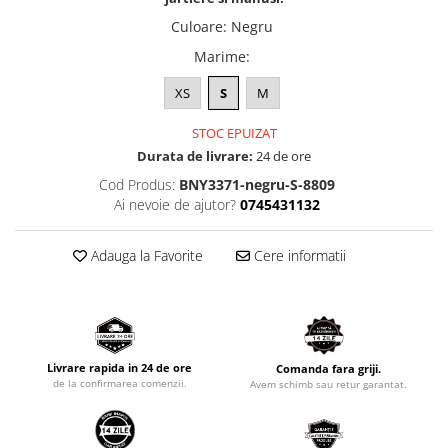
Culoare
:
Negru
Marime
:
XS
S
M
STOC EPUIZAT
Durata de livrare:
24 de ore
Cod Produs:
BNY3371-negru-S-8809
Ai nevoie de ajutor?
0745431132
Adauga la Favorite
Cere informatii
Livrare rapida in 24 de ore
Comanda fara griji.
de la confirmarea comenzii.
Avem schimb sau retur garantat.