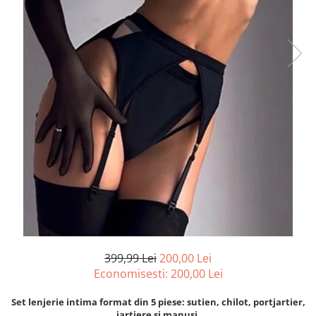
399,99 Lei
200,00 Lei
Economisesti:
200,00
Lei
Set lenjerie intima format din 5 piese: sutien, chilot, portjartier,
jartiere si manusi.