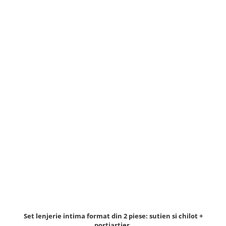
Set lenjerie intima format din 2 piese: sutien si chilot +
portjartier.