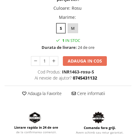
Culoare
:
Rosu
Marime
:
S
M
1
IN STOC
Durata de livrare:
24 de ore
ADAUGA IN COS
Cod Produs:
INR1463-rosu-S
Ai nevoie de ajutor?
0745431132
Adauga la Favorite
Cere informatii
Livrare rapida in 24 de ore
Comanda fara griji.
de la confirmarea comenzii.
Avem schimb sau retur garantat.