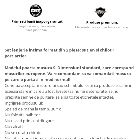
Primesti banii inapoi garantat
Produse premium.
Simplu si usor, fara motiv,
Materiale de cea mai buna calitate.
fara justificari.
Set lenjerie intima format din 2 piese: sutien si chilot +
portjartier.
Modelul poarta masura S. Dimensiuni standard, care corespund
masurilor europene. Va recomandam sa va comandati masura
pe care o purtati in mod normal!
Conditia acceptarii returului sau schimbului este ca produsele sa fie in
aceeasi stare in care au fost livrate (sa nu fie deteriorate, sa nu
prezinte semne de purtare, sa aiba toate etichetele intacte).
Ingrijirea produsului:
Spalati de mana la temp. 30 ° c
Nu folositi inalbitor
Nu uscati prin centrifugare
Nu calcati
Nu se curata chimic
Nuanta, tonul si intensitatea culorii pot varia in functie de monitor.