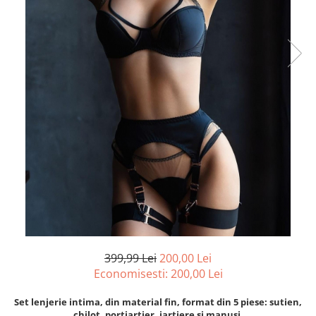
399,99 Lei
200,00 Lei
Economisesti:
200,00
Lei
Set lenjerie intima, din material fin, format din 5 piese: sutien,
chilot, portjartier, jartiere si manusi.