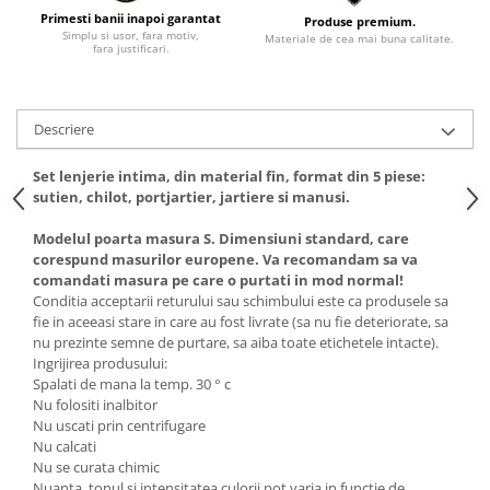
Primesti banii inapoi garantat
Produse premium.
Simplu si usor, fara motiv,
Materiale de cea mai buna calitate.
fara justificari.
Descriere
Set lenjerie intima, din material fin, format din 5 piese:
sutien, chilot, portjartier, jartiere si manusi.
Modelul poarta masura S. Dimensiuni standard, care
corespund masurilor europene. Va recomandam sa va
comandati masura pe care o purtati in mod normal!
Conditia acceptarii returului sau schimbului este ca produsele sa
fie in aceeasi stare in care au fost livrate (sa nu fie deteriorate, sa
nu prezinte semne de purtare, sa aiba toate etichetele intacte).
Ingrijirea produsului:
Spalati de mana la temp. 30 ° c
Nu folositi inalbitor
Nu uscati prin centrifugare
Nu calcati
Nu se curata chimic
Nuanta, tonul si intensitatea culorii pot varia in functie de