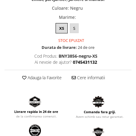
Culoare
:
Negru
Marime
:
XS
S
STOC EPUIZAT
Durata de livrare:
24 de ore
Cod Produs:
BNY3856-negru-XS
Ai nevoie de ajutor?
0745431132
Adauga la Favorite
Cere informatii
Livrare rapida in 24 de ore
Comanda fara griji.
de la confirmarea comenzii.
Avem schimb sau retur garantat.