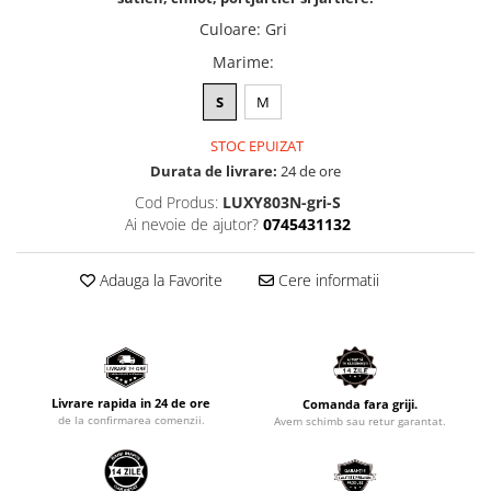
Culoare
:
Gri
Marime
:
S
M
STOC EPUIZAT
Durata de livrare:
24 de ore
Cod Produs:
LUXY803N-gri-S
Ai nevoie de ajutor?
0745431132
Adauga la Favorite
Cere informatii
Livrare rapida in 24 de ore
Comanda fara griji.
de la confirmarea comenzii.
Avem schimb sau retur garantat.