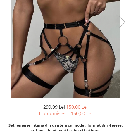
299,99 Lei
150,00 Lei
Economisesti:
150,00
Lei
Set lenjerie intima din dantela cu model, format din 4 piese:
sutien, chilot, portjartier si jartiere.