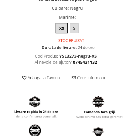
Culoare
:
Negru
Marime
:
XS
S
STOC EPUIZAT
Durata de livrare:
24 de ore
Cod Produs:
YSL3273-negru-XS
Ai nevoie de ajutor?
0745431132
Adauga la Favorite
Cere informatii
Livrare rapida in 24 de ore
Comanda fara griji.
de la confirmarea comenzii.
Avem schimb sau retur garantat.