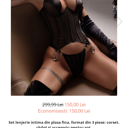
299,99 Lei
150,00 Lei
Economisesti:
150,00
Lei
Set lenjerie intima din plasa fina, format din 3 piese: corset,
chilot si accesoriu pentru gat.