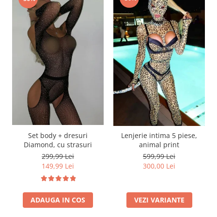
Set body + dresuri
Lenjerie intima 5 piese,
Diamond, cu strasuri
animal print
299,99 Lei
599,99 Lei
149,99 Lei
300,00 Lei
ADAUGA IN COS
VEZI VARIANTE