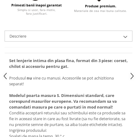
Primesti banii inapoi garantat
Produse premium.
Simplu si usor, fara motiv,
Materiale de cea mai buna calitate.
fara justificari.
Descriere
Set lenjerie intima din plasa fina, format din 3 piese: corset,
chilot si accesoriu pentru gat.
Produsul
nu
vine cu manusi. Accesoriile se pot achizitiona
separat!
Modelul poarta masura S. Dimensiuni standard, care
corespund masurilor europene. Va recomandam sa va
comandati masura pe care o purtati in mod normal!
Conditia acceptarii returului sau schimbului este ca produsele sa
fie in aceeasi stare in care au fost livrate (sa nu fie deteriorate, sa
nu prezinte semne de purtare, sa aiba toate etichetele intacte).
Ingrijirea produsului:
Spalati de mana la temp. 30 ° c