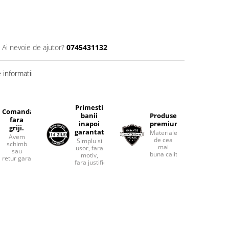
Ai nevoie de ajutor?
0745431132
informatii
Primesti
Comanda
banii
Produse
fara
inapoi
premium.
griji.
garantat
Materiale
Avem
de cea
Simplu si
schimb
mai
usor, fara
sau
buna calitate.
motiv,
retur garantat.
fara justificari.