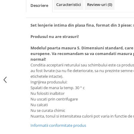
Caracteristici
Review-uri
(0)
Descriere
Set lenjerie intima din plasa fina, format din 3 piese:
Produsul nu are strasuri!
Modelul poarta masura S. Dimensiuni standard, care
europene. Va recomandam sa va comandati masura pe
normal!
Conditia acceptarii returului sau schimbului este ca produsel
au fost livrate (sa nu fie deteriorate, sa nu prezinte semne
etichetele intacte).
Ingrijirea produsului:
Spalati de mana la temp. 30 ° c
Nu folositi inalbitor
Nu uscati prin centrifugare
Nu calcati
Nu se curata chimic
Nuanta, tonul si intensitatea culorii pot varia in functie de
Informatii conformitate produs