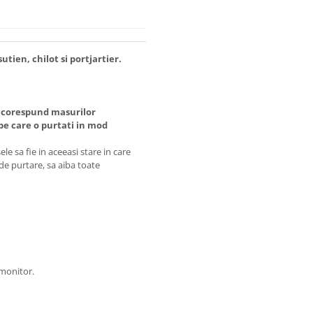
sutien, chilot si portjartier.
 corespund masurilor
 care o purtati in mod
e sa fie in aceeasi stare in care
 de purtare, sa aiba toate
 monitor.