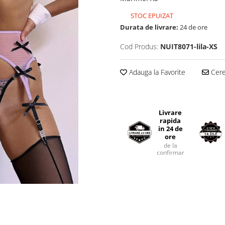
STOC EPUIZAT
Durata de livrare:
24 de ore
Cod Produs:
NUIT8071-lila-XS
Adauga la Favorite
Cere 
Livrare
rapida
in 24 de
ore
de la
confirmarea comenzii.