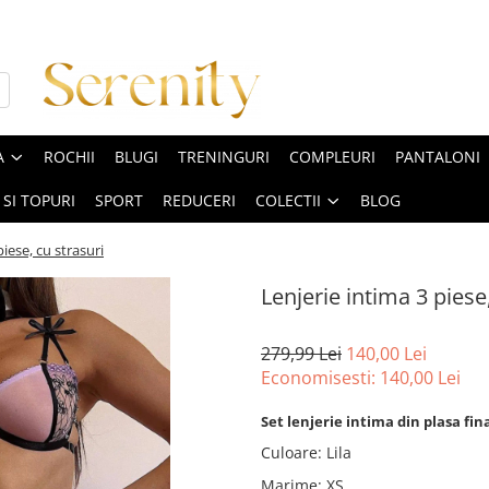
A
ROCHII
BLUGI
TRENINGURI
COMPLEURI
PANTALONI
 SI TOPURI
SPORT
REDUCERI
COLECTII
BLOG
piese, cu strasuri
Lenjerie intima 3 piese
279,99 Lei
140,00 Lei
Economisesti:
140,00
Lei
Set lenjerie intima din plasa fin
Culoare
:
Lila
Marime
:
XS