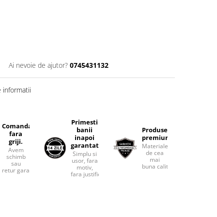
Ai nevoie de ajutor?
0745431132
informatii
Primesti
Comanda
banii
Produse
fara
inapoi
premium.
griji.
garantat
Materiale
Avem
de cea
Simplu si
schimb
mai
usor, fara
sau
buna calitate.
motiv,
retur garantat.
fara justificari.