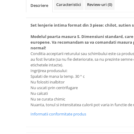
Caracteristici
Review-uri
(0)
Descriere
Set lenjerie intima format din 3 piese: chilot, sutien s
Modelul poarta masura S. Dimensiuni standard, care
europene. Va recomandam sa va comandati masura pe
normal!
Conditia acceptarii returului sau schimbului este ca produsel
au fost livrate (sa nu fie deteriorate, sa nu prezinte semne
etichetele intacte).
Ingrijirea produsului:
Spalati de mana la temp. 30 ° c
Nu folositi inalbitor
Nu uscati prin centrifugare
Nu calcati
Nu se curata chimic
Nuanta, tonul si intensitatea culorii pot varia in functie de
Informatii conformitate produs