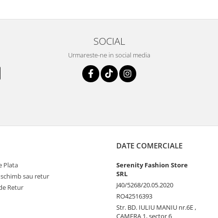
SOCIAL
Urmareste-ne in social media
DATE COMERCIALE
 Plata
Serenity Fashion Store
SRL
 schimb sau retur
J40/5268/20.05.2020
de Retur
RO42516393
Str. BD. IULIU MANIU nr.6E ,
CAMERA 1, sector 6