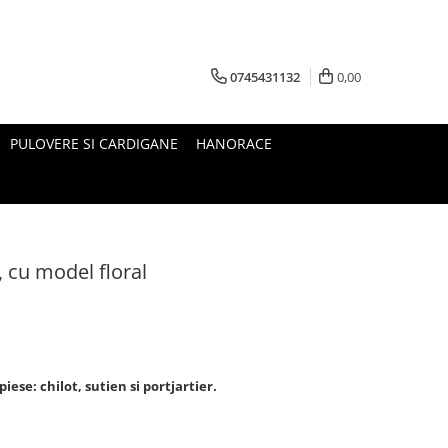
0745431132
0,00
PULOVERE SI CARDIGANE
HANORACE
, cu model floral
iese: chilot, sutien si portjartier.