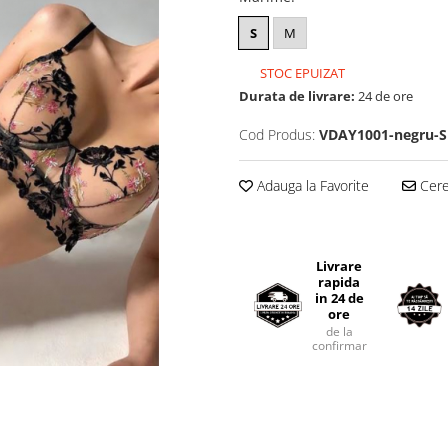
S
M
STOC EPUIZAT
Durata de livrare:
24 de ore
Cod Produs:
VDAY1001-negru-S
Adauga la Favorite
Cere 
Livrare
rapida
in 24 de
ore
de la
confirmarea comenzii.