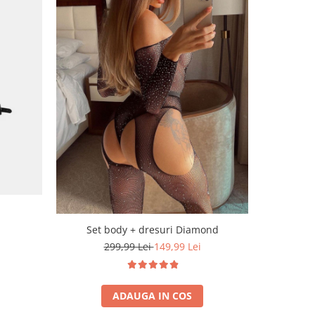
-51%
Set body + dresuri Diamond
299,99 Lei
149,99 Lei
ADAUGA IN COS