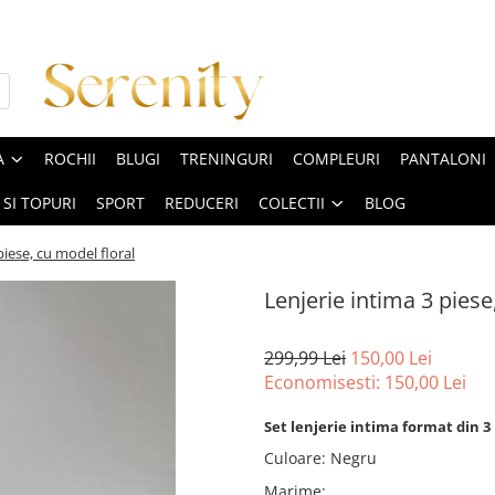
A
ROCHII
BLUGI
TRENINGURI
COMPLEURI
PANTALONI
 SI TOPURI
SPORT
REDUCERI
COLECTII
BLOG
piese, cu model floral
Lenjerie intima 3 piese
299,99 Lei
150,00 Lei
Economisesti:
150,00
Lei
Set lenjerie intima format din 3 p
Culoare
:
Negru
Marime
: