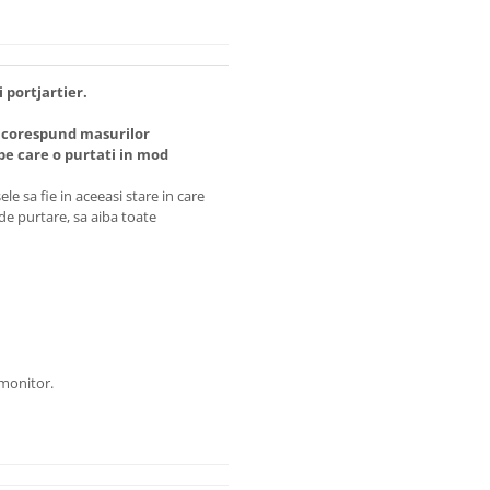
i portjartier.
 corespund masurilor
 care o purtati in mod
e sa fie in aceeasi stare in care
 de purtare, sa aiba toate
 monitor.