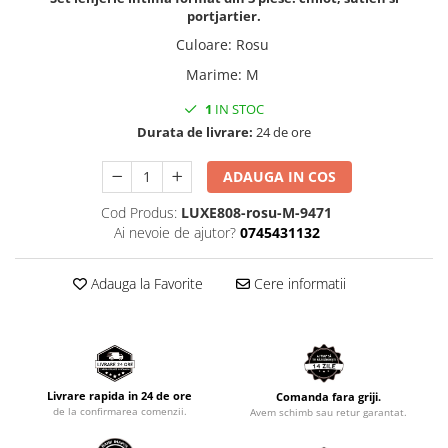
portjartier.
Culoare
:
Rosu
Marime
:
M
1
IN STOC
Durata de livrare:
24 de ore
ADAUGA IN COS
Cod Produs:
LUXE808-rosu-M-9471
Ai nevoie de ajutor?
0745431132
Adauga la Favorite
Cere informatii
Livrare rapida in 24 de ore
Comanda fara griji.
de la confirmarea comenzii.
Avem schimb sau retur garantat.