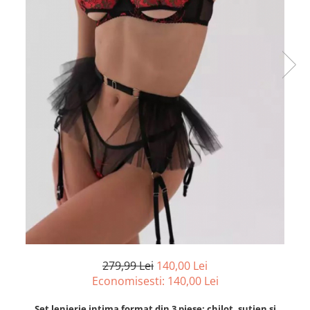
279,99 Lei
140,00 Lei
Economisesti:
140,00
Lei
Set lenjerie intima format din 3 piese: chilot, sutien si