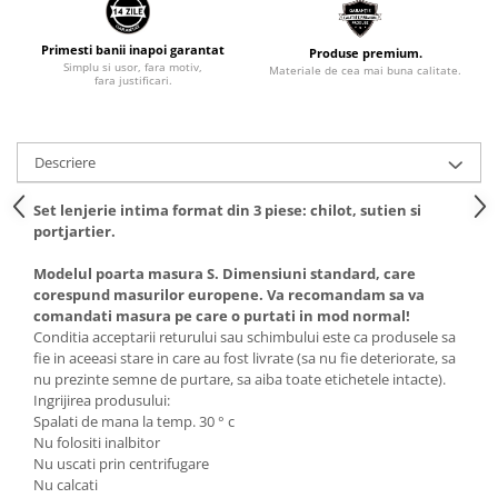
Primesti banii inapoi garantat
Produse premium.
Simplu si usor, fara motiv,
Materiale de cea mai buna calitate.
fara justificari.
Descriere
Set lenjerie intima format din 3 piese: chilot, sutien si
portjartier.
Modelul poarta masura S. Dimensiuni standard, care
corespund masurilor europene. Va recomandam sa va
comandati masura pe care o purtati in mod normal!
Conditia acceptarii returului sau schimbului este ca produsele sa
fie in aceeasi stare in care au fost livrate (sa nu fie deteriorate, sa
nu prezinte semne de purtare, sa aiba toate etichetele intacte).
Ingrijirea produsului:
Spalati de mana la temp. 30 ° c
Nu folositi inalbitor
Nu uscati prin centrifugare
Nu calcati