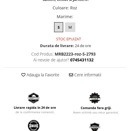
Culoare
:
Roz
Marime
:
S
M
STOC EPUIZAT
Durata de livrare:
24 de ore
Cod Produs:
MRB2223-roz-S-2793
Ai nevoie de ajutor?
0745431132
Adauga la Favorite
Cere informatii
Livrare rapida in 24 de ore
Comanda fara griji.
de la confirmarea comenzii.
Avem schimb sau retur garantat.