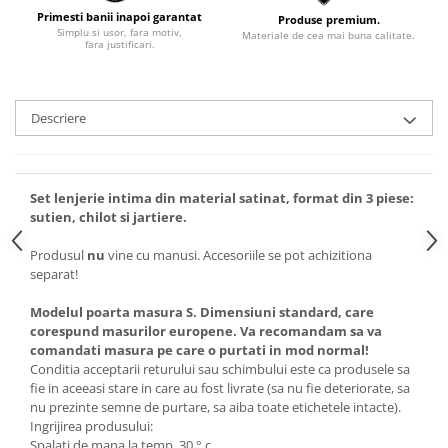
Primesti banii inapoi garantat
Produse premium.
Simplu si usor, fara motiv,
Materiale de cea mai buna calitate.
fara justificari.
Descriere
Set lenjerie intima din material satinat, format din 3 piese:
sutien, chilot si jartiere.
Produsul
nu
vine cu manusi. Accesoriile se pot achizitiona
separat!
Modelul poarta masura S. Dimensiuni standard, care
corespund masurilor europene. Va recomandam sa va
comandati masura pe care o purtati in mod normal!
Conditia acceptarii returului sau schimbului este ca produsele sa
fie in aceeasi stare in care au fost livrate (sa nu fie deteriorate, sa
nu prezinte semne de purtare, sa aiba toate etichetele intacte).
Ingrijirea produsului:
Spalati de mana la temp. 30 ° c