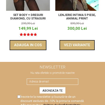
SET BODY + DRESURI
LENJERIE INTIMA 5 PIESE,
DIAMOND, CU STRASURI
ANIMAL PRINT
299,99 Lei
599,99 Lei
149,99 Lei
300,00 Lei
ADAUGA IN COS
VEZI VARIANTE
NEWSLETTER
Nu rata ofertele si promotiile noastre
Înscrie-te la newsletter și bucură-te de un
discount exclusiv de -10% la prima ta comandă.