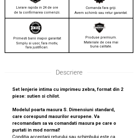
Livrare rapida in 24 de ore
Comanda fara griji.
de la confirmarea comenzii.
Avem schimb sau retur garantat.
Produse premium.
Primesti banii inapoi garantat
Materiale de cea mai
Simplu si usor, fara motiv,
buna calitate.
fara justificari.
Descriere
Set lenjerie intima cu imprimeu zebra, format din 2
piese: sutien si chilot.
Modelul poarta masura S. Dimensiuni standard,
care corespund masurilor europene. Va
recomandam sa va comandati masura pe care o
purtati in mod normal!
Conditia acceptarii returului sau schimbului este ca