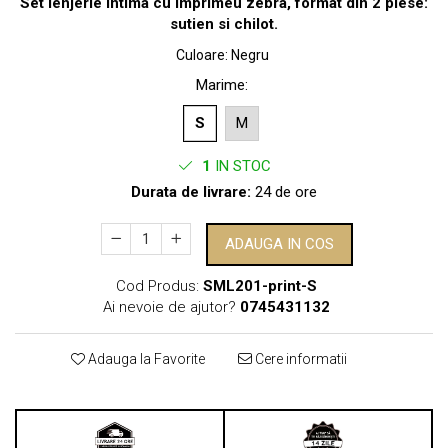
Set lenjerie intima cu imprimeu zebra, format din 2 piese:
sutien si chilot.
Culoare
:
Negru
Marime
:
S
M
1
IN STOC
Durata de livrare:
24 de ore
ADAUGA IN COS
Cod Produs:
SML201-print-S
Ai nevoie de ajutor?
0745431132
Adauga la Favorite
Cere informatii