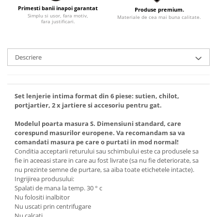
Primesti banii inapoi garantat
Produse premium.
Simplu si usor, fara motiv,
Materiale de cea mai buna calitate.
fara justificari.
Descriere
Set lenjerie intima format din 6 piese: sutien, chilot,
portjartier, 2 x jartiere si accesoriu pentru gat.
Modelul poarta masura S. Dimensiuni standard, care
corespund masurilor europene. Va recomandam sa va
comandati masura pe care o purtati in mod normal!
Conditia acceptarii returului sau schimbului este ca produsele sa
fie in aceeasi stare in care au fost livrate (sa nu fie deteriorate, sa
nu prezinte semne de purtare, sa aiba toate etichetele intacte).
Ingrijirea produsului:
Spalati de mana la temp. 30 ° c
Nu folositi inalbitor
Nu uscati prin centrifugare
Nu calcati