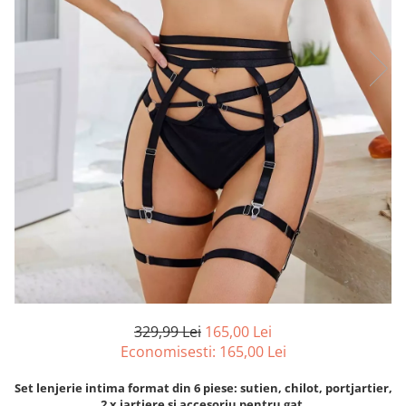
329,99 Lei
165,00 Lei
Economisesti:
165,00
Lei
Set lenjerie intima format din 6 piese: sutien, chilot, portjartier,
2 x jartiere si accesoriu pentru gat.