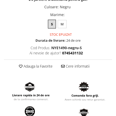
Culoare
:
Negru
Marime
:
S
M
STOC EPUIZAT
Durata de livrare:
24 de ore
Cod Produs:
NYE1490-negru-S
Ai nevoie de ajutor?
0745431132
Adauga la Favorite
Cere informatii
Livrare rapida in 24 de ore
Comanda fara griji.
de la confirmarea comenzii.
Avem schimb sau retur garantat.