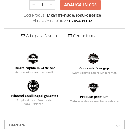
ADAUGA IN COS
Cod Produs:
MRB101-nude/rosu-onesize
Ai nevoie de ajutor?
0745431132
Adauga la Favorite
Cere informatii
Livrare rapida in 24 de ore
Comanda fara griji.
de la confirmarea comenzii.
Avem schimb sau retur garantat.
Primesti banii inapoi garantat
Produse premium.
Simplu si usor, fara motiv,
Materiale de cea mai buna calitate.
fara justificari.
Descriere