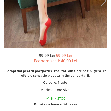
99,99 Lei
59,99 Lei
Economisesti:
40,00
Lei
Ciorapi fini pentru portjartier, realizati din fibre de tip Lycra, ce
ofera o senzatie placuta in timpul purtarii.
Culoare
:
Nude
Marime
:
One size
3
IN STOC
Durata de livrare:
24 de ore