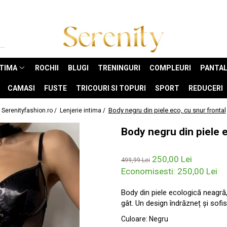
NTIMA
ROCHII
BLUGI
TRENINGURI
COMPLEURI
PANTAL
CAMASI
FUSTE
TRICOURI SI TOPURI
SPORT
REDUCERI
Body negru din piele eco, cu snur frontal
Serenityfashion.ro /
Lenjerie intima /
Body negru din piele e
250,00 Lei
499,99 Lei
Economisesti:
250,00
Lei
Body din piele ecologică neagră,
gât. Un design îndrăzneț și sofi
Culoare
:
Negru