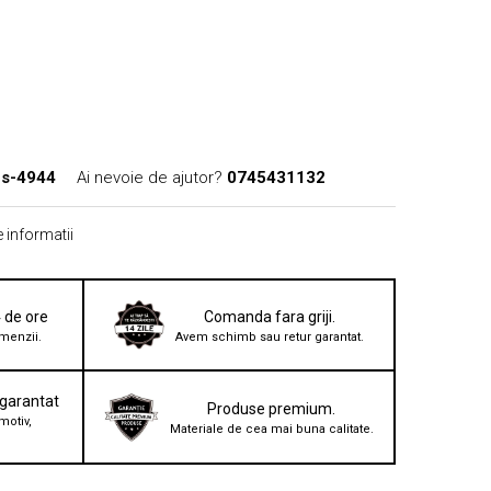
s-4944
Ai nevoie de ajutor?
0745431132
 informatii
4 de ore
Comanda fara griji.
menzii.
Avem schimb sau retur garantat.
 garantat
Produse premium.
motiv,
Materiale de cea mai buna calitate.