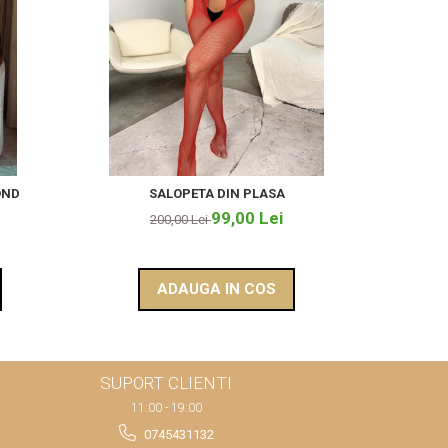
-51%
OND
SALOPETA DIN PLASA
99,00 Lei
200,00 Lei
ADAUGA IN COS
SUPORT CLIENTI
11:00 - 19:00
0745431132