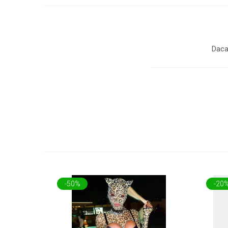
Daca
-50%
-20