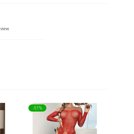
view.
-51%