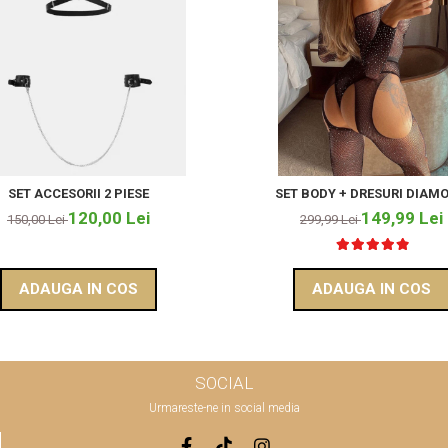
SET ACCESORII 2 PIESE
SET BODY + DRESURI DIAM
120,00 Lei
149,99 Lei
150,00 Lei
299,99 Lei
ADAUGA IN COS
ADAUGA IN COS
SOCIAL
Urmareste-ne in social media