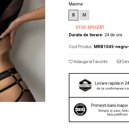
Marime
:
S
M
STOC EPUIZAT
Durata de livrare:
24 de ore
Cod Produs:
MRB1045-negru-
Adauga la Favorite
Cere
Livrare rapida in 2
de la confirmarea co
Primesti banii inapoi
Simplu si usor, fara 
fara justificari.