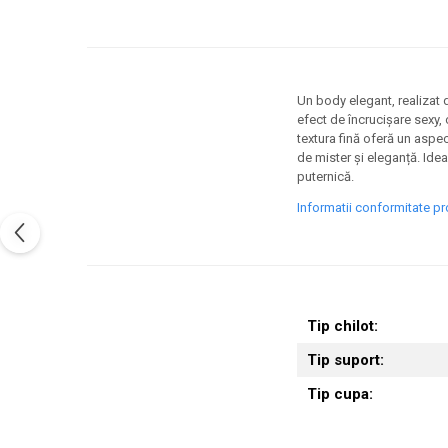
Un body elegant, realizat 
efect de încrucișare sexy, o
textura fină oferă un aspe
de mister și eleganță. Ide
puternică.
Informatii conformitate p
Tip chilot:
Tip suport:
Tip cupa: