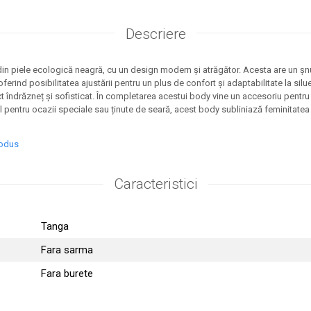
Descriere
din piele ecologică neagră, cu un design modern și atrăgător. Acesta are un șn
ferind posibilitatea ajustării pentru un plus de confort și adaptabilitate la silue
ct îndrăzneț și sofisticat. În completarea acestui body vine un accesoriu pentr
al pentru ocazii speciale sau ținute de seară, acest body subliniază feminitatea
rodus
Caracteristici
Tanga
Fara sarma
Fara burete