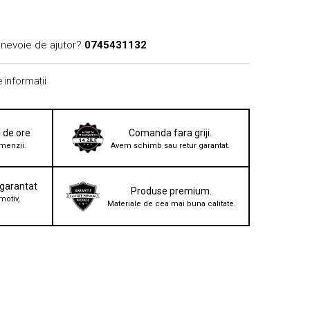
 nevoie de ajutor?
0745431132
 informatii
4 de ore
Comanda fara griji.
menzii.
Avem schimb sau retur garantat.
 garantat
Produse premium.
motiv,
Materiale de cea mai buna calitate.