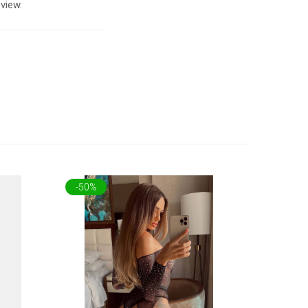
view.
-50%
-51%