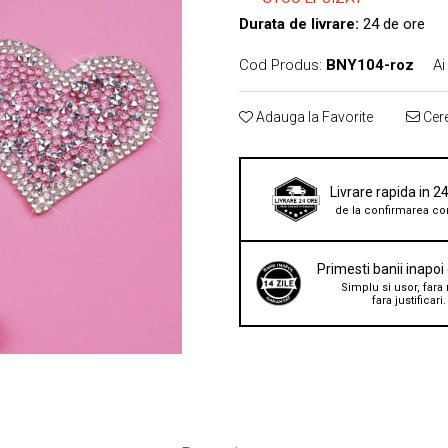
Durata de livrare:
24 de ore
Cod Produs:
BNY104-roz
Ai
Adauga la Favorite
Cere
Livrare rapida in 2
de la confirmarea co
Primesti banii inapoi
Simplu si usor, fara 
fara justificari.