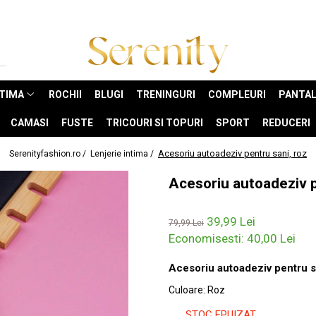
NTIMA
ROCHII
BLUGI
TRENINGURI
COMPLEURI
PANTAL
CAMASI
FUSTE
TRICOURI SI TOPURI
SPORT
REDUCERI
Acesoriu autoadeziv pentru sani, roz
Serenityfashion.ro /
Lenjerie intima /
Acesoriu autoadeziv p
39,99 Lei
79,99 Lei
Economisesti:
40,00
Lei
Acesoriu autoadeziv pentru s
Culoare
:
Roz
STOC EPUIZAT