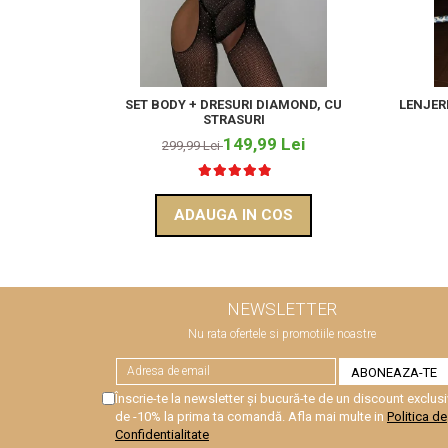
SET BODY + DRESURI DIAMOND, CU
LENJERI
STRASURI
149,99 Lei
299,99 Lei
ADAUGA IN COS
NEWSLETTER
Nu rata ofertele si promotiile noastre
Înscrie-te la newsletter și bucură-te de un discount exclusi
de -10% la prima ta comandă. Afla mai multe in
Politica de
Confidentialitate