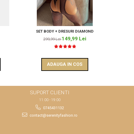
SET BODY + DRESURI DIAMOND
149,99 Lei
299,99 Lei
ADAUGA IN COS
SUPORT CLIENTI
11:00 - 19:00
0745431132
contact@serenityfashion.ro