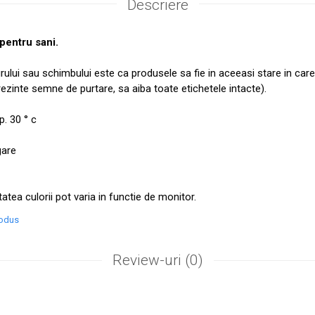
Descriere
pentru sani.
urului sau schimbului este ca produsele sa fie in aceeasi stare in care
prezinte semne de purtare, sa aiba toate etichetele intacte).
. 30 ° c
gare
tatea culorii pot varia in functie de monitor.
rodus
Review-uri
(0)