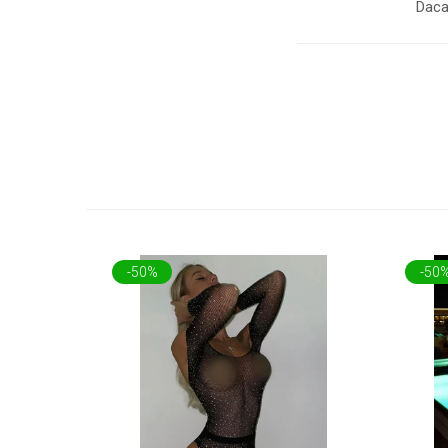
Daca
-50%
-50