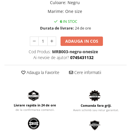
Culoare
:
Negru
Marime
:
One size
6
IN STOC
Durata de livrare:
24 de ore
ADAUGA IN COS
Cod Produs:
MRB003-negru-onesize
Ai nevoie de ajutor?
0745431132
Adauga la Favorite
Cere informatii
Livrare rapida in 24 de ore
Comanda fara griji.
de la confirmarea comenzii.
Avem schimb sau retur garantat.