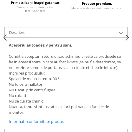
Primesti banii inapoi garantat
Produse premium.
Simplu si usor, fara motiv,
Materiale de cea mai buna calitate.
fara justificari.
Descriere
Acesoriu autoadeziv pentru sani.
Conditia acceptarii returului sau schimbului este ca produsele sa
fie in aceeasi stare in care au fost livrate (sa nu fie deteriorate, sa
nu prezinte semne de purtare, sa aiba toate etichetele intacte).
Ingrijirea produsului:
Spalati de mana la temp. 30 ° c
Nu folositi inalbitor
Nu uscati prin centrifugare
Nu calcati
Nu se curata chimic
Nuanta, tonul si intensitatea culorii pot varia in functie de
monitor.
Informatii conformitate produs