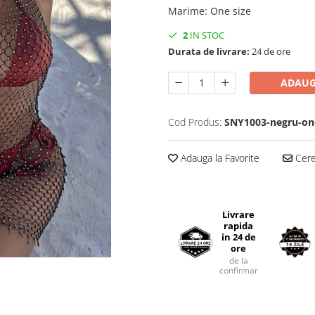
Marime
:
One size
2
IN STOC
Durata de livrare:
24 de ore
ADAUG
Cod Produs:
SNY1003-negru-on
Adauga la Favorite
Cere 
Livrare
rapida
in 24 de
ore
de la
confirmarea comenzii.