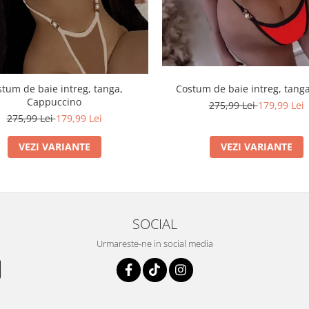
tum de baie intreg, tanga,
Costum de baie intreg, tanga
Cappuccino
275,99 Lei
179,99 Lei
275,99 Lei
179,99 Lei
VEZI VARIANTE
VEZI VARIANTE
SOCIAL
Urmareste-ne in social media