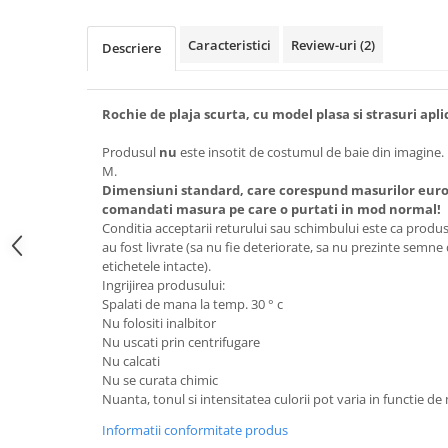
Caracteristici
Review-uri
(2)
Descriere
Rochie de plaja scurta, cu model plasa si strasuri apli
Produsul
nu
este insotit de costumul de baie din imagine. 
M.
Dimensiuni standard, care corespund masurilor eur
comandati masura pe care o purtati in mod normal!
Conditia acceptarii returului sau schimbului este ca produsel
au fost livrate (sa nu fie deteriorate, sa nu prezinte semne
etichetele intacte).
Ingrijirea produsului:
Spalati de mana la temp. 30 ° c
Nu folositi inalbitor
Nu uscati prin centrifugare
Nu calcati
Nu se curata chimic
Nuanta, tonul si intensitatea culorii pot varia in functie de
Informatii conformitate produs