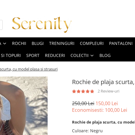
A
ROCHII
BLUGI
TRENINGURI
COMPLEURI
PANTALONI
 SI TOPURI
SPORT
REDUCERI
COLECTII
BLOG
scurta, cu model plasa si strasuri
Rochie de plaja scurta,
2 Review-uri
250,00 Lei
150,00 Lei
Economisesti:
100,00
Lei
Rochie de plaja scurta, cu model 
Culoare
:
Negru