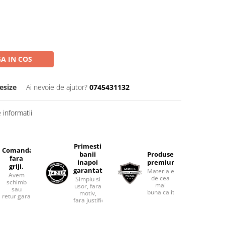
A IN COS
esize
Ai nevoie de ajutor?
0745431132
informatii
Primesti
Comanda
banii
Produse
fara
inapoi
premium.
griji.
garantat
Materiale
Avem
de cea
Simplu si
schimb
mai
usor, fara
sau
buna calitate.
motiv,
retur garantat.
fara justificari.