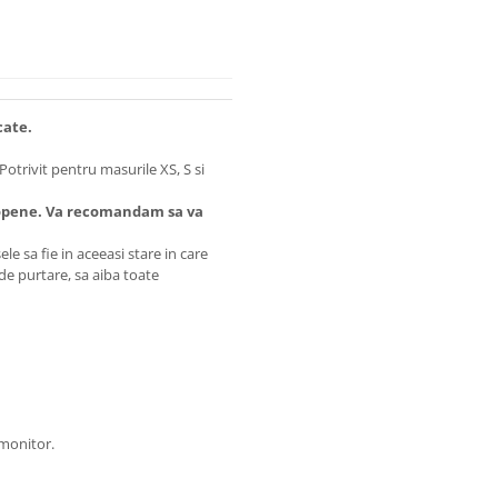
cate.
Potrivit pentru masurile XS, S si
opene. Va recomandam sa va
e sa fie in aceeasi stare in care
 de purtare, sa aiba toate
 monitor.