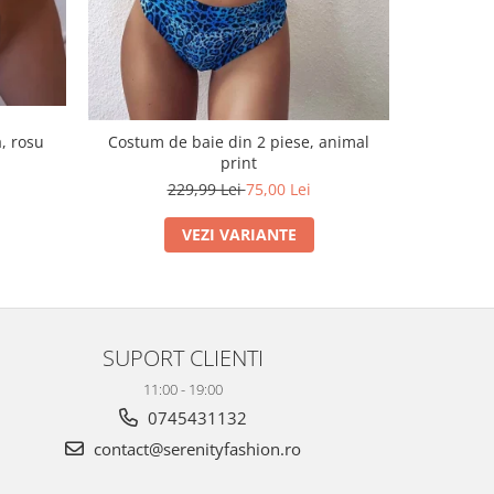
, rosu
Costum de baie din 2 piese, animal
Costum de
print
229,99 Lei
75,00 Lei
VEZI VARIANTE
SUPORT CLIENTI
11:00 - 19:00
0745431132
contact@serenityfashion.ro