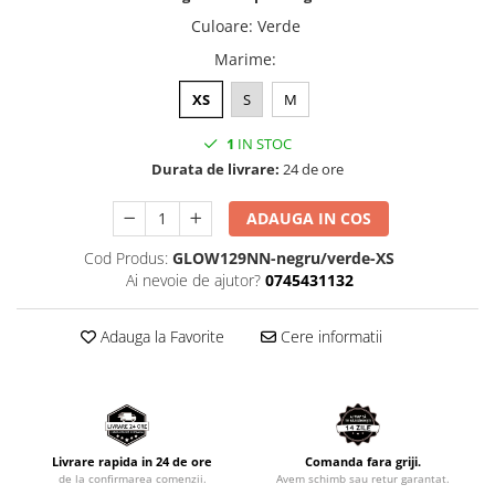
Culoare
:
Verde
Marime
:
XS
S
M
1
IN STOC
Durata de livrare:
24 de ore
ADAUGA IN COS
Cod Produs:
GLOW129NN-negru/verde-XS
Ai nevoie de ajutor?
0745431132
Adauga la Favorite
Cere informatii
Livrare rapida in 24 de ore
Comanda fara griji.
de la confirmarea comenzii.
Avem schimb sau retur garantat.