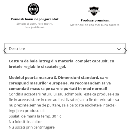
Primesti banii inapoi garantat
Produse premium.
Simplu si usor, fara motiv,
Materiale de cea mai buna calitate.
fara justificari.
Descriere
Costum de baie intreg din material complet captusit, cu
bretele reglabile si spatele gol.
Modelul poarta masura S. Dimensiuni standard, care
corespund masurilor europene. Va recomandam sa va
comandati masura pe care o purtati in mod normal!
Conditia acceptarii returului sau schimbului este ca produsele sa
fie in aceeasi stare in care au fost livrate (sa nu fie deteriorate, sa
nu prezinte semne de purtare, sa aiba toate etichetele intacte).
Ingrijirea produsului:
Spalati de mana la temp. 30 ° c
Nu folositi inalbitor
Nu uscati prin centrifugare