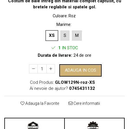
Costum de baie intreg din material complet captusit, cu
bretele reglabile si spatele gol.
Culoare
:
Roz
Marime
:
XS
S
M
1
IN STOC
Durata de livrare:
24 de ore
ADAUGA IN COS
Cod Produs:
GLOW129N-roz-XS
Ai nevoie de ajutor?
0745431132
Adauga la Favorite
Cere informatii