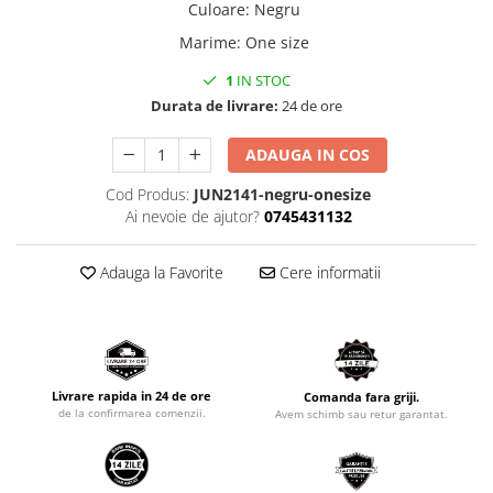
Culoare
:
Negru
Marime
:
One size
1
IN STOC
Durata de livrare:
24 de ore
ADAUGA IN COS
Cod Produs:
JUN2141-negru-onesize
Ai nevoie de ajutor?
0745431132
Adauga la Favorite
Cere informatii
Livrare rapida in 24 de ore
Comanda fara griji.
de la confirmarea comenzii.
Avem schimb sau retur garantat.