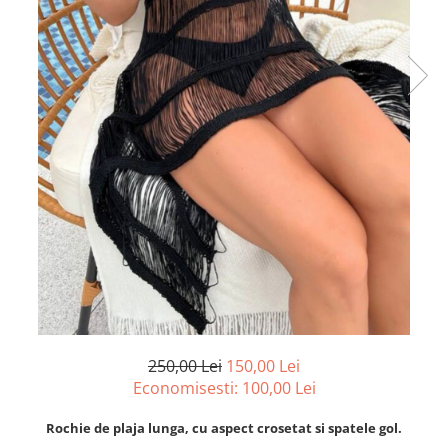
250,00 Lei
150,00 Lei
Economisesti:
100,00
Lei
Rochie de plaja lunga, cu aspect crosetat si spatele gol.