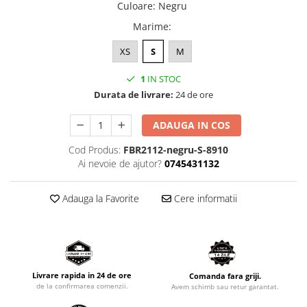
Culoare
:
Negru
Marime
:
XS
S
M
1
IN STOC
Durata de livrare:
24 de ore
ADAUGA IN COS
Cod Produs:
FBR2112-negru-S-8910
Ai nevoie de ajutor?
0745431132
Adauga la Favorite
Cere informatii
Livrare rapida in 24 de ore
Comanda fara griji.
de la confirmarea comenzii.
Avem schimb sau retur garantat.