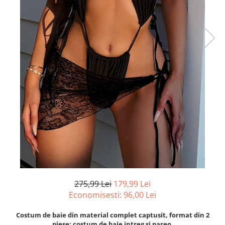
275,99 Lei
179,99 Lei
Economisesti:
96,00
Lei
Costum de baie din material complet captusit, format din 2
piese: costum de baie intreg si pareo.