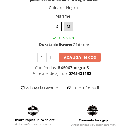
Culoare
:
Negru
Marime
:
S
M
1
IN STOC
Durata de livrare:
24 de ore
ADAUGA IN COS
Cod Produs:
RXS067-negru-S
Ai nevoie de ajutor?
0745431132
Adauga la Favorite
Cere informatii
Livrare rapida in 24 de ore
Comanda fara griji.
de la confirmarea comenzii.
Avem schimb sau retur garantat.