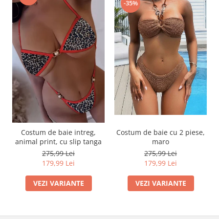
-35%
Costum de baie intreg,
Costum de baie cu 2 piese,
animal print, cu slip tanga
maro
275,99 Lei
275,99 Lei
179,99 Lei
179,99 Lei
VEZI VARIANTE
VEZI VARIANTE