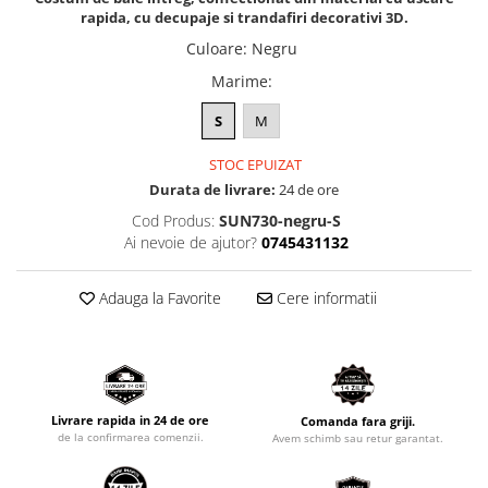
rapida, cu decupaje si trandafiri decorativi 3D.
Culoare
:
Negru
Marime
:
S
M
STOC EPUIZAT
Durata de livrare:
24 de ore
Cod Produs:
SUN730-negru-S
Ai nevoie de ajutor?
0745431132
Adauga la Favorite
Cere informatii
Livrare rapida in 24 de ore
Comanda fara griji.
de la confirmarea comenzii.
Avem schimb sau retur garantat.