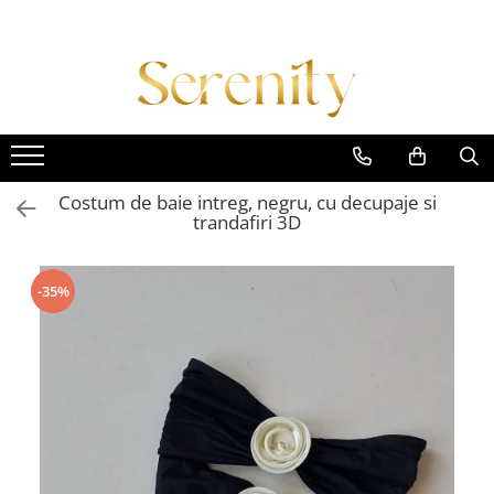
Costume de baie
Lenjerie intima
Colectii
Costum intreg
Body-uri
Daniela Crudu
Costum doua piese
Set lenjerie 2 piese
Daniela X Serenity Fashion
Costum trei piese
Set lenjerie 3 piese
Empowered Femme
Costum de baie intreg, negru, cu decupaje si
trandafiri 3D
Costum patru piese
Set lenjerie 4 piese
Essence of Spring
Imbracaminte plaja
Set lenjerie 5 piese
Midnight Muse
Accesorii
Signature Style
-35%
Lenjerii tematice
Summer Breeze
Colectia Diamond
Winter Glow