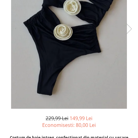
229,99 Lei
149,99 Lei
Economisesti:
80,00
Lei
Costum de baie intreg, confectionat din material cu uscare