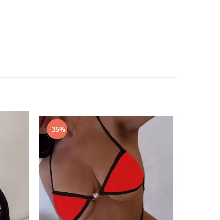
-35%
-67%