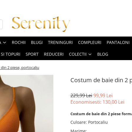
A
ROCHII
BLUGI
TRENINGURI
COMPLEURI
PANTALONI
 SI TOPURI
SPORT
REDUCERI
COLECTII
BLOG
din 2 piese, portocaliu
Costum de baie din 2 p
229,99 Lei
99,99 Lei
Economisesti:
130,00
Lei
Costum de baie din 2 piese format
Culoare
:
Portocaliu
Marime
: