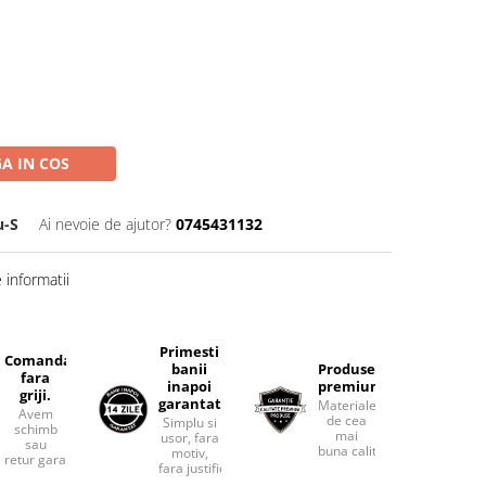
A IN COS
u-S
Ai nevoie de ajutor?
0745431132
informatii
Primesti
Comanda
banii
Produse
fara
inapoi
premium.
griji.
garantat
Materiale
Avem
de cea
Simplu si
schimb
mai
usor, fara
sau
buna calitate.
motiv,
retur garantat.
fara justificari.