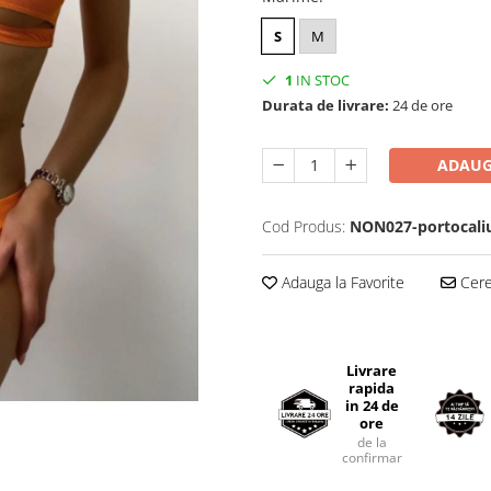
S
M
1
IN STOC
Durata de livrare:
24 de ore
ADAUG
Cod Produs:
NON027-portocali
Adauga la Favorite
Cere 
Livrare
rapida
in 24 de
ore
de la
confirmarea comenzii.