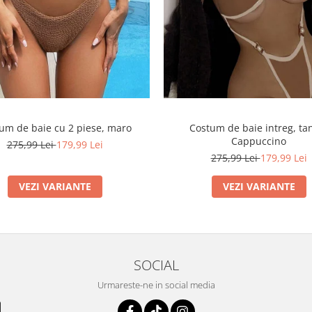
um de baie cu 2 piese, maro
Costum de baie intreg, ta
Cappuccino
275,99 Lei
179,99 Lei
275,99 Lei
179,99 Lei
VEZI VARIANTE
VEZI VARIANTE
SOCIAL
Urmareste-ne in social media