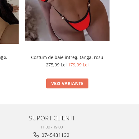
nga,
Costum de baie intreg, tanga, rosu
Costum d
275,99 Lei
179,99 Lei
VEZI VARIANTE
SUPORT CLIENTI
11:00 - 19:00
0745431132