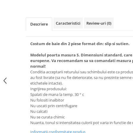
Caracteristici
Review-uri
(0)
Descriere
Costum de baie din 2 piese format din: slip si sutien.
Modelul poarta masura S. Dimensiuni standard, care
europene. Va recomandam sa va comandati masura pe
normal!
Conditia acceptarii returului sau schimbului este ca produsel
au fost livrate (sa nu fie deteriorate, sa nu prezinte semne
etichetele intacte).
Ingrijirea produsului:
Spalati de mana la temp. 30 ° c
Nu folositi inalbitor
Nu uscati prin centrifugare
Nu calcati
Nu se curata chimic
Nuanta, tonul si intensitatea culorii pot varia in functie de
Informatii conformitate produs