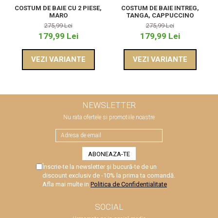
COSTUM DE BAIE CU 2 PIESE,
COSTUM DE BAIE INTREG,
MARO
TANGA, CAPPUCCINO
275,99 Lei
275,99 Lei
179,99 Lei
179,99 Lei
VEZI VARIANTE
VEZI VARIANTE
NEWSLETTER
Nu rata ofertele si promotiile noastre
Înscrie-te la newsletter și bucură-te de un
discount exclusiv de -10% la prima ta comandă.
Afla mai multe in
Politica de Confidentialitate
SOCIAL