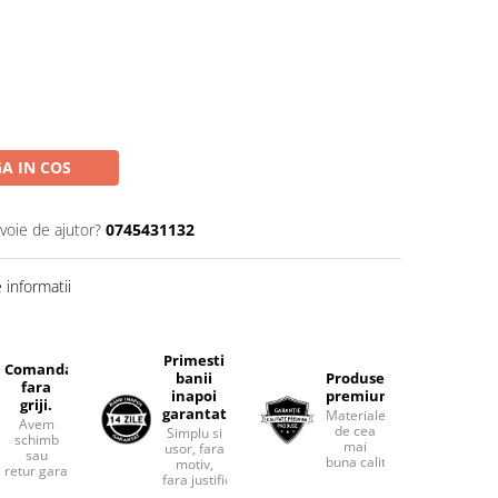
A IN COS
voie de ajutor?
0745431132
informatii
Primesti
Comanda
banii
Produse
fara
inapoi
premium.
griji.
garantat
Materiale
Avem
de cea
Simplu si
schimb
mai
usor, fara
sau
buna calitate.
motiv,
retur garantat.
fara justificari.