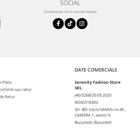
SOCIAL
Urmareste-ne in social media
DATE COMERCIALE
 Plata
Serenity Fashion Store
SRL
 schimb sau retur
J40/5268/20.05.2020
de Retur
RO42516393
Str. BD. IULIU MANIU nr.6E ,
CAMERA 1, sector 6
Bucuresti, Bucuresti