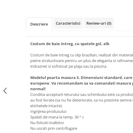
Caracteristici
Review-uri
(0)
Descriere
Costum de baie intreg, cu spatele gol, alb
Costum de baie intreg cu slip brazilian, realizat din material
pietre stralucitoare pentru un plus de eleganta si rafiname
indraznet si sofisticat pe plaja sau la piscina.
Modelul poarta masura S. Dimensiuni standard, care
europene. Va recomandam sa va comandati masura pe
normal!
Conditia acceptarii returului sau schimbului este ca produsel
au fost livrate (sa nu fie deteriorate, sa nu prezinte semne
etichetele intacte).
Ingrijirea produsului:
Spalati de mana la temp. 30 ° c
Nu folositi inalbitor
Nu uscati prin centrifugare