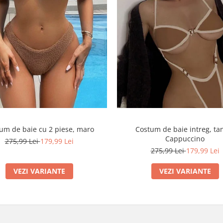
um de baie cu 2 piese, maro
Costum de baie intreg, ta
Cappuccino
275,99 Lei
179,99 Lei
275,99 Lei
179,99 Lei
VEZI VARIANTE
VEZI VARIANTE