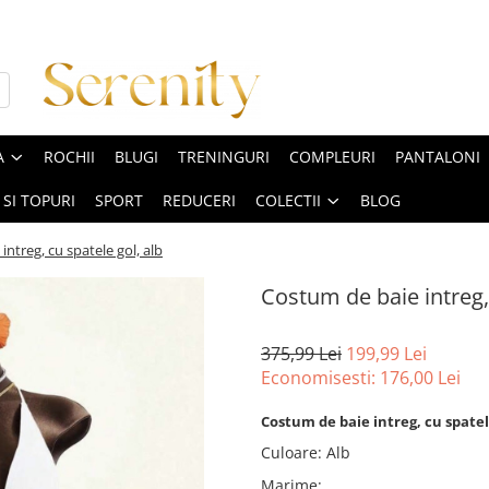
A
ROCHII
BLUGI
TRENINGURI
COMPLEURI
PANTALONI
 SI TOPURI
SPORT
REDUCERI
COLECTII
BLOG
ntreg, cu spatele gol, alb
Costum de baie intreg, 
375,99 Lei
199,99 Lei
Economisesti:
176,00
Lei
Costum de baie intreg, cu spatele
Culoare
:
Alb
Marime
: