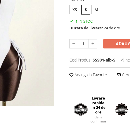
XS
S
M
1
IN STOC
Durata de livrare:
24 de ore
ADAUG
Cod Produs:
SSS01-alb-S
Ai ne
Adauga la Favorite
Cere 
Livrare
rapida
in 24 de
ore
de la
confirmarea comenzii.