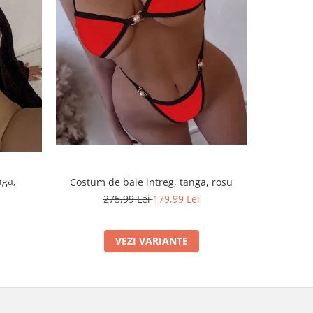
-67%
nga,
Costum de baie intreg, tanga, rosu
Costum d
275,99 Lei
179,99 Lei
VEZI VARIANTE