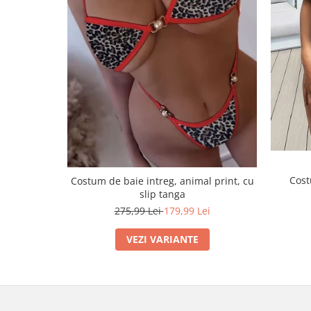
Cost
Costum de baie intreg, animal print, cu
slip tanga
275,99 Lei
179,99 Lei
VEZI VARIANTE