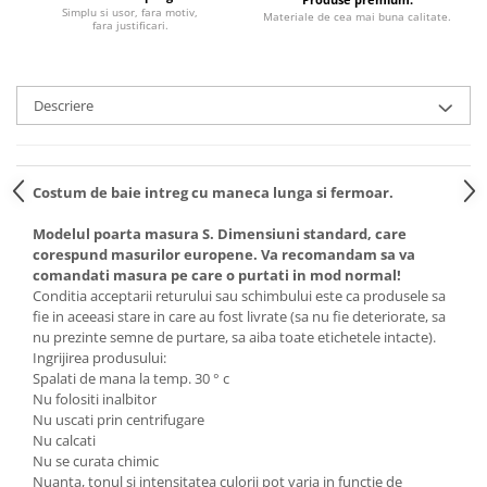
Simplu si usor, fara motiv,
Materiale de cea mai buna calitate.
fara justificari.
Descriere
Costum de baie intreg cu maneca lunga si fermoar.
Modelul poarta masura S. Dimensiuni standard, care
corespund masurilor europene. Va recomandam sa va
comandati masura pe care o purtati in mod normal!
Conditia acceptarii returului sau schimbului este ca produsele sa
fie in aceeasi stare in care au fost livrate (sa nu fie deteriorate, sa
nu prezinte semne de purtare, sa aiba toate etichetele intacte).
Ingrijirea produsului:
Spalati de mana la temp. 30 ° c
Nu folositi inalbitor
Nu uscati prin centrifugare
Nu calcati
Nu se curata chimic
Nuanta, tonul si intensitatea culorii pot varia in functie de