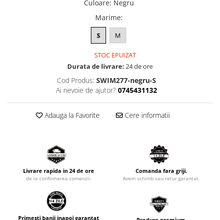
Culoare
:
Negru
Marime
:
S
M
STOC EPUIZAT
Durata de livrare:
24 de ore
Cod Produs:
SWIM277-negru-S
Ai nevoie de ajutor?
0745431132
Adauga la Favorite
Cere informatii
Livrare rapida in 24 de ore
Comanda fara griji.
de la confirmarea comenzii.
Avem schimb sau retur garantat.
Primesti banii inapoi garantat
Produse premium.