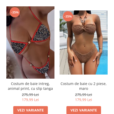
-35%
-35%
Costum de baie intreg,
Costum de baie cu 2 piese,
animal print, cu slip tanga
maro
275,99 Lei
275,99 Lei
179,99 Lei
179,99 Lei
VEZI VARIANTE
VEZI VARIANTE