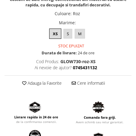
rapida, cu decupaje si trandafiri decorativi.
Culoare
:
Roz
Marime
:
XS
S
M
STOC EPUIZAT
Durata de livrare:
24 de ore
Cod Produs:
GLOW730-roz-XS
Ai nevoie de ajutor?
0745431132
Adauga la Favorite
Cere informatii
Livrare rapida in 24 de ore
Comanda fara griji.
de la confirmarea comenzii.
Avem schimb sau retur garantat.