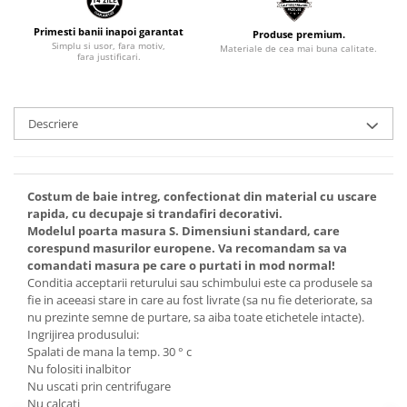
Primesti banii inapoi garantat
Produse premium.
Simplu si usor, fara motiv,
Materiale de cea mai buna calitate.
fara justificari.
Descriere
Costum de baie intreg, confectionat din material cu uscare
rapida, cu decupaje si trandafiri decorativi.
Modelul poarta masura S. Dimensiuni standard, care
corespund masurilor europene. Va recomandam sa va
comandati masura pe care o purtati in mod normal!
Conditia acceptarii returului sau schimbului este ca produsele sa
fie in aceeasi stare in care au fost livrate (sa nu fie deteriorate, sa
nu prezinte semne de purtare, sa aiba toate etichetele intacte).
Ingrijirea produsului:
Spalati de mana la temp. 30 ° c
Nu folositi inalbitor
Nu uscati prin centrifugare
Nu calcati