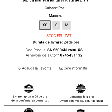
top cu maneca lunga si fusta de plaja.
Culoare
:
Rosu
Marime
:
XS
S
M
STOC EPUIZAT
Durata de livrare:
24 de ore
Cod Produs:
SNY2006N-rosu-XS
Ai nevoie de ajutor?
0745431132
Adauga la Favorite
Cere informatii
Livrare rapida in 24 de ore
Comanda fara griji.
de la confirmarea comenzii.
Avem schimb sau retur garantat.