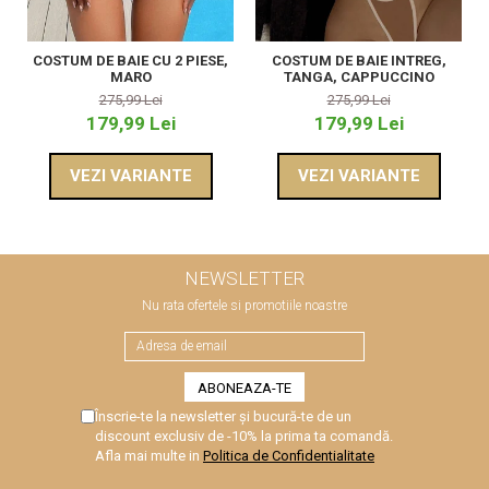
COSTUM DE BAIE CU 2 PIESE,
COSTUM DE BAIE INTREG,
MARO
TANGA, CAPPUCCINO
275,99 Lei
275,99 Lei
179,99 Lei
179,99 Lei
VEZI VARIANTE
VEZI VARIANTE
NEWSLETTER
Nu rata ofertele si promotiile noastre
Înscrie-te la newsletter și bucură-te de un
discount exclusiv de -10% la prima ta comandă.
Afla mai multe in
Politica de Confidentialitate