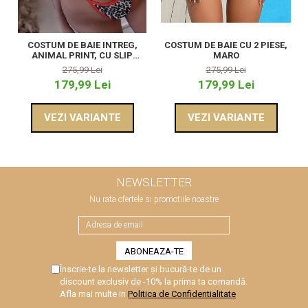
COSTUM DE BAIE INTREG,
COSTUM DE BAIE CU 2 PIESE,
ANIMAL PRINT, CU SLIP
MARO
TANGA
275,99 Lei
275,99 Lei
179,99 Lei
179,99 Lei
VEZI VARIANTE
VEZI VARIANTE
NEWSLETTER
Nu rata ofertele si promotiile noastre
Înscrie-te la newsletter și bucură-te de un
discount exclusiv de -10% la prima ta comandă.
Afla mai multe in
Politica de Confidentialitate