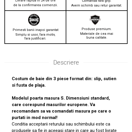
Livrare rapida in 24 de ore
Comanda fara griji.
de la confirmarea comenzii.
Avem schimb sau retur garantat.
Produse premium.
Primesti banii inapoi garantat
Materiale de cea mai
Simplu si usor, fara motiv,
buna calitate.
fara justificari.
Descriere
Costum de baie din 3 piese format din: slip, sutien
si fusta de plaja.
Modelul poarta masura S. Dimensiuni standard,
care corespund masurilor europene. Va
recomandam sa va comandati masura pe care o
purtati in mod normal!
Conditia acceptarii returului sau schimbului este ca
produsele sa fie in aceeasi stare in care au fost livrate