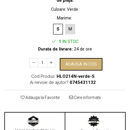
de plaja.
Culoare
:
Verde
Marime
:
S
M
1
IN STOC
Durata de livrare:
24 de ore
ADAUGA IN COS
Cod Produs:
HLO214N-verde-S
Ai nevoie de ajutor?
0745431132
Adauga la Favorite
Cere informatii