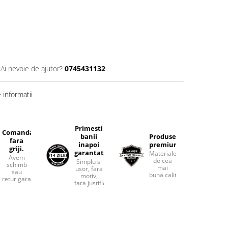
Ai nevoie de ajutor?
0745431132
informatii
Primesti
Comanda
banii
Produse
fara
inapoi
premium.
griji.
garantat
Materiale
Avem
de cea
Simplu si
schimb
mai
usor, fara
sau
buna calitate.
motiv,
retur garantat.
fara justificari.