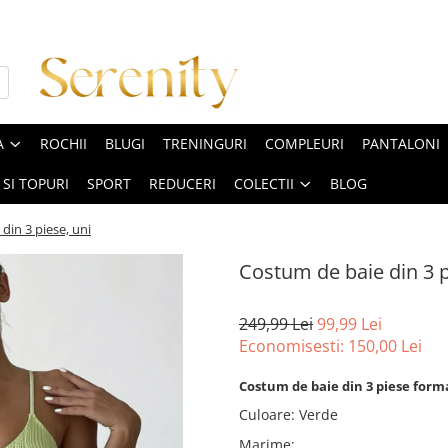
A
ROCHII
BLUGI
TRENINGURI
COMPLEURI
PANTALONI
 SI TOPURI
SPORT
REDUCERI
COLECTII
BLOG
din 3 piese, uni
Costum de baie din 3 p
249,99 Lei
99,99 Lei
Economisesti:
150,00
Lei
Costum de baie din 3 piese format 
Culoare
:
Verde
Marime
: