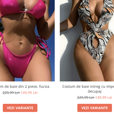
Costum de baie intreg cu imp
m de baie din 2 piese, fucsia
decupaj
229,99 Lei
149,99 Lei
229,99 Lei
149,99 Lei
VEZI VARIANTE
VEZI VARIANTE