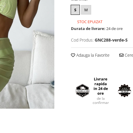
S
M
STOC EPUIZAT
Durata de livrare:
24 de ore
Cod Produs:
GNC288-verde-S
Adauga la Favorite
Cere 
Livrare
rapida
in 24 de
ore
de la
confirmarea comenzii.