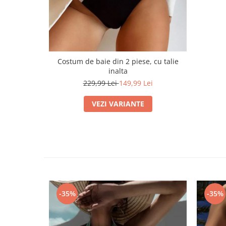
Costum de baie din 2 piese, cu talie
inalta
229,99 Lei
149,99 Lei
VEZI VARIANTE
-35%
-35%