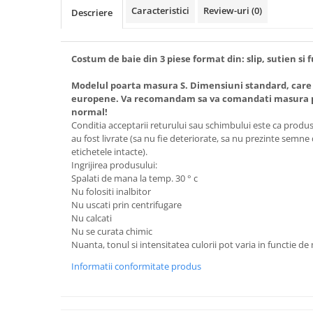
Caracteristici
Review-uri
(0)
Descriere
Costum de baie din 3 piese format din: slip, sutien si f
Modelul poarta masura S. Dimensiuni standard, care
europene. Va recomandam sa va comandati masura pe
normal!
Conditia acceptarii returului sau schimbului este ca produsel
au fost livrate (sa nu fie deteriorate, sa nu prezinte semne
etichetele intacte).
Ingrijirea produsului:
Spalati de mana la temp. 30 ° c
Nu folositi inalbitor
Nu uscati prin centrifugare
Nu calcati
Nu se curata chimic
Nuanta, tonul si intensitatea culorii pot varia in functie de
Informatii conformitate produs