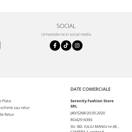
SOCIAL
Urmareste-ne in social media
DATE COMERCIALE
 Plata
Serenity Fashion Store
SRL
 schimb sau retur
J40/5268/20.05.2020
de Retur
RO42516393
Str. BD. IULIU MANIU nr.6E ,
CAMERA 1, sector 6