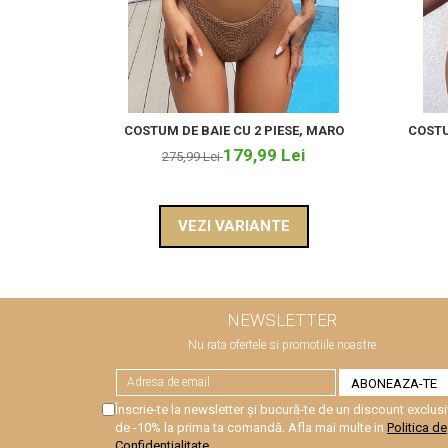
COSTUM DE BAIE CU 2 PIESE, MARO
COSTU
179,99 Lei
275,99 Lei
VEZI VARIANTE
NEWSLETTER
Nu rata ofertele si promotiile noastre
Înscrie-te la newsletter și bucură-te de un discount exclusi
de -10% la prima ta comandă. Afla mai multe in
Politica de
Confidentialitate