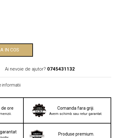
A IN COS
Ai nevoie de ajutor?
0745431132
 informatii
4 de ore
Comanda fara griji.
menzii.
Avem schimb sau retur garantat.
 garantat
Produse premium.
motiv,