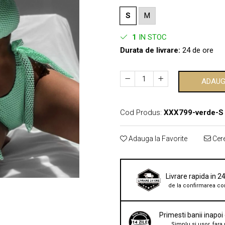
S
M
1
IN STOC
Durata de livrare:
24 de ore
ADAUG
Cod Produs:
XXX799-verde-S
Adauga la Favorite
Cere
Livrare rapida in 2
de la confirmarea co
Primesti banii inapoi
Simplu si usor, fara 