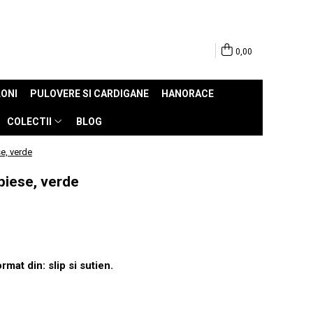
0,00
ONI
PULOVERE SI CARDIGANE
HANORACE
COLECTII
BLOG
e, verde
piese, verde
mat din: slip si sutien.