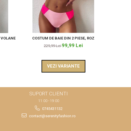
U VOLANE
COSTUM DE BAIE DIN 2 PIESE, ROZ
COSTUM D
99,99 Lei
229,99 Lei
VEZI VARIANTE
SUPORT CLIENTI
11:00 - 19:00
0745431132
contact@serenityfashion.ro