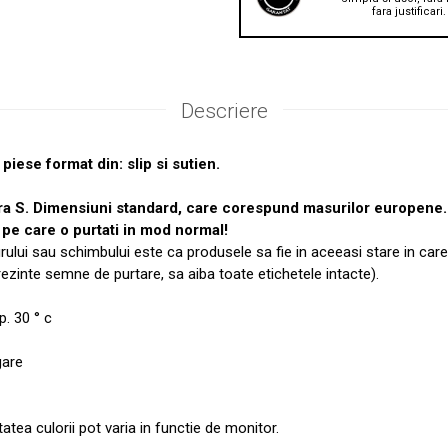
fara justificari.
Descriere
piese format din: slip si sutien.
ra S. Dimensiuni standard, care corespund masurilor europen
pe care o purtati in mod normal!
urului sau schimbului este ca produsele sa fie in aceeasi stare in care
prezinte semne de purtare, sa aiba toate etichetele intacte).
. 30 ° c
gare
tatea culorii pot varia in functie de monitor.