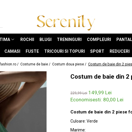
NTIMA
ROCHII
BLUGI
TRENINGURI
COMPLEURI
PANTAL
CAMASI
FUSTE
TRICOURI SI TOPURI
SPORT
REDUCERI
Costum de baie din 2 pies
fashion.ro /
Costume de baie /
Costum doua piese /
Costum de baie din 2 
149,99 Lei
229,99 Lei
Economisesti:
80,00
Lei
Costum de baie din 2 piese for
Culoare
:
Verde
Marime
: