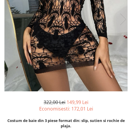
322,00 Lei
149,99 Lei
Economisesti:
172,01
Lei
Costum de baie din 3 piese format din: slip, sutien si rochie de
plaja.