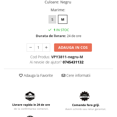
Culoare
:
Negru
Marime
:
S
M
1
IN STOC
Durata de livrare:
24 de ore
ADAUGA IN COS
Cod Produs:
VPY3811-negru-M
Ai nevoie de ajutor?
0745431132
Adauga la Favorite
Cere informatii
Livrare rapida in 24 de ore
Comanda fara griji.
de la confirmarea comenzii.
Avem schimb sau retur garantat.