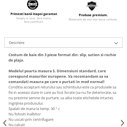
Primesti banii inapoi garantat
Produse premium.
Simplu si usor, fara motiv,
Materiale de cea mai buna calitate.
fara justificari.
Descriere
Costum de baie din 3 piese format din: slip, sutien si rochie
de plaja.
Modelul poarta masura S. Dimensiuni standard, care
corespund masurilor europene. Va recomandam sa va
comandati masura pe care o purtati in mod normal!
Conditia acceptarii returului sau schimbului este ca produsele sa
fie in aceeasi stare in care au fost livrate (sa nu fie deteriorate, sa
nu prezinte semne de purtare, sa aiba toate etichetele intacte).
Ingrijirea produsului:
Spalati de mana la temp. 30 ° c
Nu folositi inalbitor
Nu uscati prin centrifugare
Nu calcati